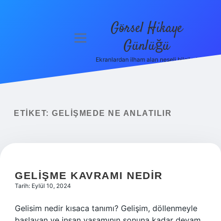
Görsel Hikaye
menüyü
Günlüğü
aç
Ekranlardan ilham alan neşeli bilgiler!
Anasayfa
Gizlilik
Politikası
ETIKET:
GELIŞMEDE NE ANLATILIR
Yasal Uyarı
Hakkımızda
GELIŞME KAVRAMI NEDIR
Tarih: Eylül 10, 2024
Gelisim nedir kısaca tanımı? Gelişim, döllenmeyle
başlayan ve insan yaşamının sonuna kadar devam