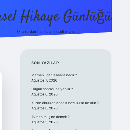
sel Hikaye Günlüğü
Ekranlardan ilham alan neşeli bilgiler!
vdcasino giriş
SIDEBAR
SON YAZILAR
Matbah ı darüssaade nedir ?
Ağustos 7, 2026
Düğün sonrası ne yapılır ?
Ağustos 6, 2026
Kur’an okurken abdest bozulursa ne olur ?
Ağustos 6, 2026
Avrat olmuş ne demek ?
Ağustos 5, 2026