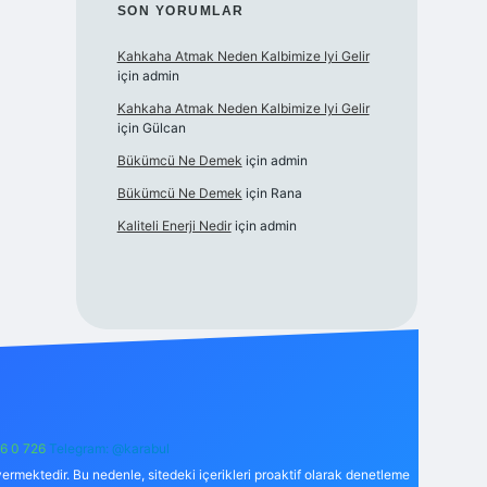
SON YORUMLAR
Kahkaha Atmak Neden Kalbimize Iyi Gelir
için
admin
Kahkaha Atmak Neden Kalbimize Iyi Gelir
için
Gülcan
Bükümcü Ne Demek
için
admin
Bükümcü Ne Demek
için
Rana
Kaliteli Enerji Nedir
için
admin
6 0 726
Telegram: @karabul
ermektedir. Bu nedenle, sitedeki içerikleri proaktif olarak denetleme