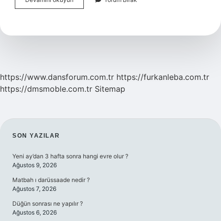
Bayram
Veli
Sünni
Mi
https://www.dansforum.com.tr
https://furkanleba.com.tr
https://dmsmoble.com.tr
Sitemap
SIDEBAR
SON YAZILAR
Yeni ay’dan 3 hafta sonra hangi evre olur ?
Ağustos 9, 2026
Matbah ı darüssaade nedir ?
Ağustos 7, 2026
Düğün sonrası ne yapılır ?
Ağustos 6, 2026