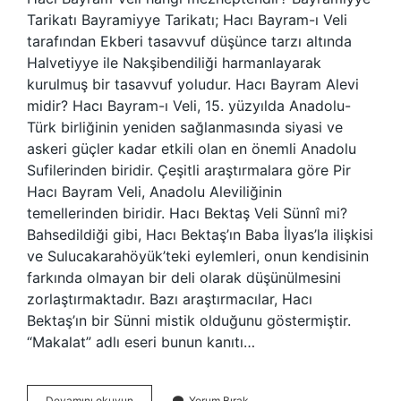
Tarikatı Bayramiyye Tarikatı; Hacı Bayram-ı Veli
tarafından Ekberi tasavvuf düşünce tarzı altında
Halvetiyye ile Nakşibendiliği harmanlayarak
kurulmuş bir tasavvuf yoludur. Hacı Bayram Alevi
midir? Hacı Bayram-ı Veli, 15. yüzyılda Anadolu-
Türk birliğinin yeniden sağlanmasında siyasi ve
askeri güçler kadar etkili olan en önemli Anadolu
Sufilerinden biridir. Çeşitli araştırmalara göre Pir
Hacı Bayram Veli, Anadolu Aleviliğinin
temellerinden biridir. Hacı Bektaş Veli Sünnî mi?
Bahsedildiği gibi, Hacı Bektaş’ın Baba İlyas’la ilişkisi
ve Sulucakarahöyük’teki eylemleri, onun kendisinin
farkında olmayan bir deli olarak düşünülmesini
zorlaştırmaktadır. Bazı araştırmacılar, Hacı
Bektaş’ın bir Sünni mistik olduğunu göstermiştir.
“Makalat” adlı eseri bunun kanıtı…
Hacı
Devamını okuyun
Yorum Bırak