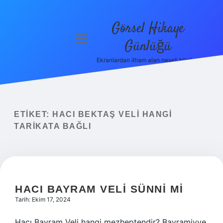
Görsel Hikaye
menüyü
Günlüğü
aç
Ekranlardan ilham alan neşeli bilgiler!
Anasayfa
Gizlilik
Politikası
ETIKET:
HACI BEKTAŞ VELI HANGI
Yasal Uyarı
TARIKATA BAĞLI
Hakkımızda
HACI BAYRAM VELI SÜNNI MI
Tarih: Ekim 17, 2024
Hacı Bayram Veli hangi mezheptendir? Bayramiyye