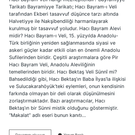
Tarikatı Bayramiyye Tarikatı; Hacı Bayram-ı Veli
tarafından Ekberi tasavvuf düşünce tarzı altında
Halvetiyye ile Nakşibendiliği harmanlayarak
kurulmuş bir tasavvuf yoludur. Hacı Bayram Alevi
midir? Hacı Bayram-ı Veli, 15. yüzyılda Anadolu-
Türk birliğinin yeniden sağlanmasında siyasi ve
askeri güçler kadar etkili olan en önemli Anadolu
Sufilerinden biridir. Çeşitli araştırmalara göre Pir
Hacı Bayram Veli, Anadolu Aleviliğinin
temellerinden biridir. Hacı Bektaş Veli Sünnî mi?
Bahsedildiği gibi, Hacı Bektaş’ın Baba İlyas’la ilişkisi
ve Sulucakarahöyük’teki eylemleri, onun kendisinin
farkında olmayan bir deli olarak düşünülmesini
zorlaştırmaktadır. Bazı araştırmacılar, Hacı
Bektaş’ın bir Sünni mistik olduğunu göstermiştir.
“Makalat” adlı eseri bunun kanıtı…
Hacı
Devamını okuyun
Yorum Bırak