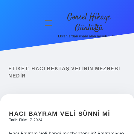
Görsel Hikaye
menüyü
Günlüğü
aç
Ekranlardan ilham alan neşeli bilgiler!
Anasayfa
Gizlilik
Politikası
ETIKET:
HACI BEKTAŞ VELININ MEZHEBI
Yasal Uyarı
NEDIR
Hakkımızda
HACI BAYRAM VELI SÜNNI MI
Tarih: Ekim 17, 2024
Hacı Bayram Veli hangi mezheptendir? Bayramiyye