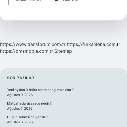
Bayram
Veli
Sünni
Mi
https://www.dansforum.com.tr
https://furkanleba.com.tr
https://dmsmoble.com.tr
Sitemap
SIDEBAR
SON YAZILAR
Yeni ay’dan 3 hafta sonra hangi evre olur ?
Ağustos 9, 2026
Matbah ı darüssaade nedir ?
Ağustos 7, 2026
Düğün sonrası ne yapılır ?
Ağustos 6, 2026