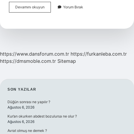
Osmanlı
Devamını okuyun
Yorum Bırak
Ordusu
Kara
Kuvvetleri
Nelerdir
https://www.dansforum.com.tr
https://furkanleba.com.tr
https://dmsmoble.com.tr
Sitemap
SIDEBAR
SON YAZILAR
Düğün sonrası ne yapılır ?
Ağustos 6, 2026
Kur’an okurken abdest bozulursa ne olur ?
Ağustos 6, 2026
Avrat olmuş ne demek ?