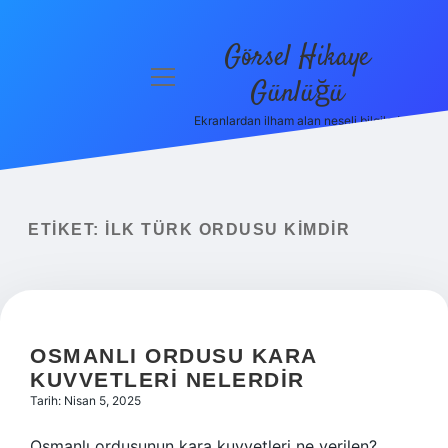
Görsel Hikaye
menüyü
Günlüğü
aç
Ekranlardan ilham alan neşeli bilgiler!
Anasayfa
Gizlilik
Politikası
ETIKET:
İLK TÜRK ORDUSU KIMDIR
Yasal Uyarı
Hakkımızda
OSMANLI ORDUSU KARA
KUVVETLERI NELERDIR
Tarih: Nisan 5, 2025
Osmanlı ordusunun kara kuvvetleri ne verilen?