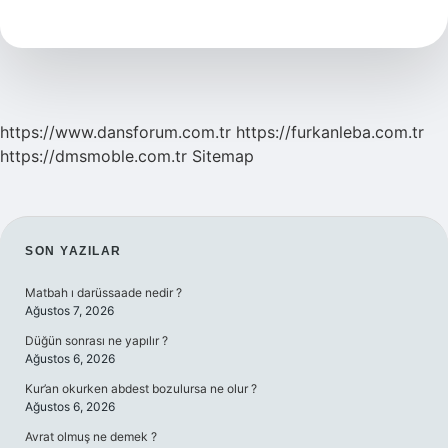
Nedir
Nasıl
Yapılır
https://www.dansforum.com.tr
https://furkanleba.com.tr
https://dmsmoble.com.tr
Sitemap
SIDEBAR
SON YAZILAR
Matbah ı darüssaade nedir ?
Ağustos 7, 2026
Düğün sonrası ne yapılır ?
Ağustos 6, 2026
Kur’an okurken abdest bozulursa ne olur ?
Ağustos 6, 2026
Avrat olmuş ne demek ?