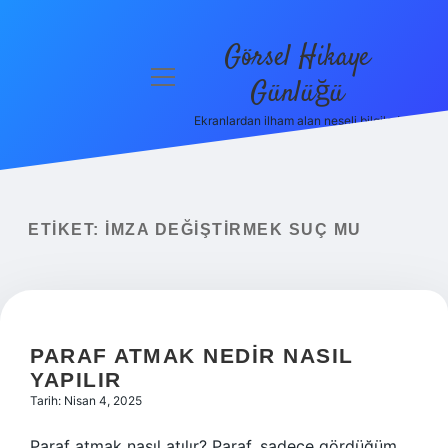
Görsel Hikaye
menüyü
Günlüğü
aç
Ekranlardan ilham alan neşeli bilgiler!
Anasayfa
Gizlilik
Politikası
ETIKET:
İMZA DEĞIŞTIRMEK SUÇ MU
Yasal Uyarı
Hakkımızda
PARAF ATMAK NEDIR NASIL
YAPILIR
Tarih: Nisan 4, 2025
Paraf atmak nasıl atılır? Paraf, sadece gördüğüm,