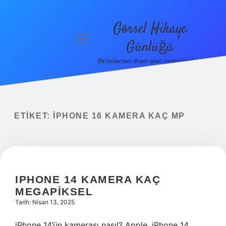
Görsel Hikaye
menüyü
Günlüğü
aç
Ekranlardan ilham alan neşeli bilgiler!
Anasayfa
Gizlilik
Politikası
ETIKET:
İPHONE 16 KAMERA KAÇ MP
Yasal Uyarı
Hakkımızda
IPHONE 14 KAMERA KAÇ
MEGAPIKSEL
Tarih: Nisan 13, 2025
iPhone 14’ün kamerası nasıl? Apple, iPhone 14