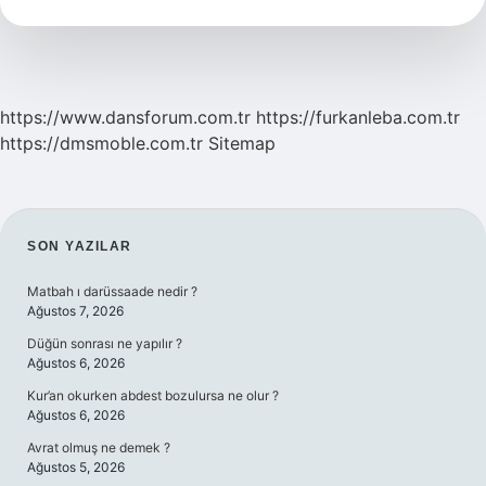
Kaç
Megapiksel
https://www.dansforum.com.tr
https://furkanleba.com.tr
https://dmsmoble.com.tr
Sitemap
SIDEBAR
SON YAZILAR
Matbah ı darüssaade nedir ?
Ağustos 7, 2026
Düğün sonrası ne yapılır ?
Ağustos 6, 2026
Kur’an okurken abdest bozulursa ne olur ?
Ağustos 6, 2026
Avrat olmuş ne demek ?
Ağustos 5, 2026