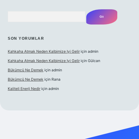
Arama
SON YORUMLAR
Kahkaha Atmak Neden Kalbimize Iyi Gelir
için
admin
Kahkaha Atmak Neden Kalbimize Iyi Gelir
için
Gülcan
Bükümcü Ne Demek
için
admin
Bükümcü Ne Demek
için
Rana
Kaliteli Enerji Nedir
için
admin
riş