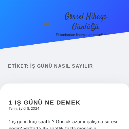
Görsel Hikaye
menüyü
Günlüğü
aç
Ekranlardan ilham alan neşeli bilgiler!
Anasayfa
Gizlilik
Politikası
ETIKET:
İŞ GÜNÜ NASIL SAYILIR
Yasal Uyarı
Hakkımızda
1 IŞ GÜNÜ NE DEMEK
Tarih: Eylül 8, 2024
1 iş günü kaç saattir? Günlük azami çalışma süresi
nedir? Haftada 45 saatlik fazla mesainin