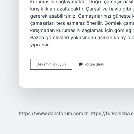
kurumasını sağlayacaktır. Doğru çamaşır nasıl 
kırışıklıkları azaltacaktır. Çarşaf ve havlu gib
gererek asabilirsiniz. Çamaşırlarınızı güneşte
çamaşırları ters asmanız önerilir. Gömlek çama
kırışmadan kurumasını sağlamak için gömleğin
Bazen gömlekleri yakasından asmak kolay oldu
yıpranan…
Ipe
Devamını okuyun
Yorum Bırak
Çamaşır
Nasıl
Asılır
https://www.dansforum.com.tr
https://furkanleba.