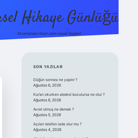
sel Hikaye Günlüğü
Ekranlardan ilham alan neşeli bilgiler!
vdcasino giriş
SIDEBAR
SON YAZILAR
Düğün sonrası ne yapılır ?
Ağustos 6, 2026
Kur’an okurken abdest bozulursa ne olur ?
Ağustos 6, 2026
Avrat olmuş ne demek ?
Ağustos 5, 2026
Açılan telefon iade olur mu ?
Ağustos 4, 2026