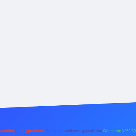
backlinkpaneli@gmail.com
Teams:
forumhizmeti@gmail.com
Whatsapp: 0262 60