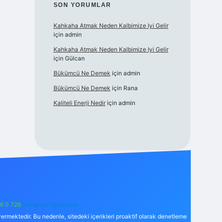
SON YORUMLAR
Kahkaha Atmak Neden Kalbimize Iyi Gelir
için
admin
Kahkaha Atmak Neden Kalbimize Iyi Gelir
için
Gülcan
Bükümcü Ne Demek
için
admin
Bükümcü Ne Demek
için
Rana
Kaliteli Enerji Nedir
için
admin
6 0 726
Telegram: @karabul
ermektedir. Bu nedenle, sitedeki içerikleri proaktif olarak denetleme