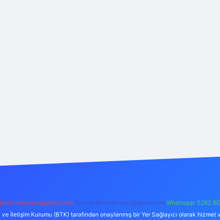
backlinkpaneli@gmail.com
Teams:
forumhizmeti@gmail.com
Whatsapp: 0262 60
i ve İletişim Kurumu (BTK) tarafından onaylanmış bir Yer Sağlayıcı olarak hizmet v