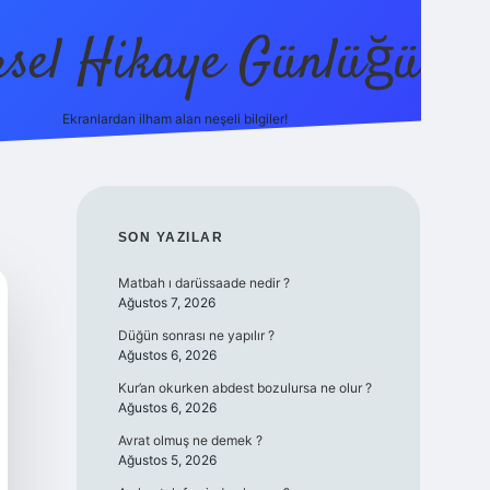
sel Hikaye Günlüğü
Ekranlardan ilham alan neşeli bilgiler!
vdcasino giriş
SIDEBAR
SON YAZILAR
Matbah ı darüssaade nedir ?
Ağustos 7, 2026
Düğün sonrası ne yapılır ?
Ağustos 6, 2026
Kur’an okurken abdest bozulursa ne olur ?
Ağustos 6, 2026
Avrat olmuş ne demek ?
Ağustos 5, 2026