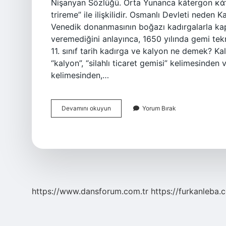
Nişanyan Sözlüğü. Orta Yunanca kátergon κάτε
trireme” ile ilişkilidir. Osmanlı Devleti nede
Venedik donanmasının boğazı kadırgalarla kapat
veremediğini anlayınca, 1650 yılında gemi tekn
11. sınıf tarih kadırga ve kalyon ne demek? K
“kalyon”, “silahlı ticaret gemisi” kelimesinden 
kelimesinden,…
Kadırga
Devamını okuyun
Yorum Bırak
Ne
Demek
Tarih
Kısaca
https://www.dansforum.com.tr
https://furkanleba.