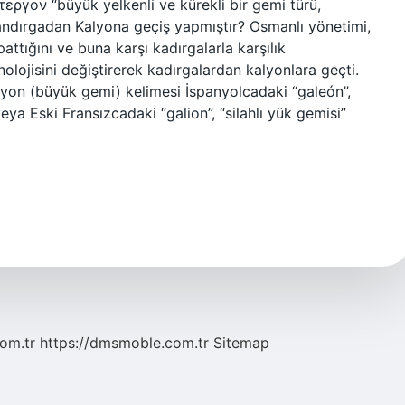
ργον “büyük yelkenli ve kürekli bir gemi türü,
n Kandırgadan Kalyona geçiş yapmıştır? Osmanlı yönetimi,
tığını ve buna karşı kadırgalarla karşılık
olojisini değiştirerek kadırgalardan kalyonlara geçti.
alyon (büyük gemi) kelimesi İspanyolcadaki “galeón”,
veya Eski Fransızcadaki “galion”, “silahlı yük gemisi”
com.tr
https://dmsmoble.com.tr
Sitemap