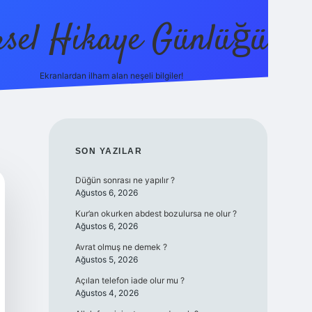
sel Hikaye Günlüğü
Ekranlardan ilham alan neşeli bilgiler!
vdcasino giriş
SIDEBAR
SON YAZILAR
Düğün sonrası ne yapılır ?
Ağustos 6, 2026
Kur’an okurken abdest bozulursa ne olur ?
Ağustos 6, 2026
Avrat olmuş ne demek ?
Ağustos 5, 2026
Açılan telefon iade olur mu ?
Ağustos 4, 2026