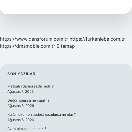
Teklemesi
Normal
Mi
https://www.dansforum.com.tr
https://furkanleba.com.tr
https://dmsmoble.com.tr
Sitemap
SIDEBAR
SON YAZILAR
Matbah ı darüssaade nedir ?
Ağustos 7, 2026
Düğün sonrası ne yapılır ?
Ağustos 6, 2026
Kur’an okurken abdest bozulursa ne olur ?
Ağustos 6, 2026
Avrat olmuş ne demek ?