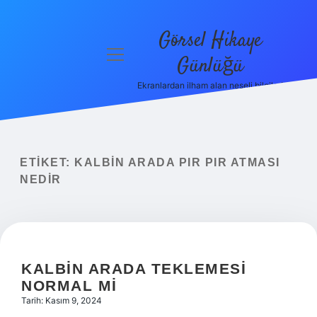
Görsel Hikaye
menüyü
Günlüğü
aç
Ekranlardan ilham alan neşeli bilgiler!
Anasayfa
Gizlilik
Politikası
ETIKET:
KALBIN ARADA PIR PIR ATMASI
Yasal Uyarı
NEDIR
Hakkımızda
KALBIN ARADA TEKLEMESI
NORMAL MI
Tarih: Kasım 9, 2024