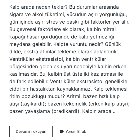
Kalp arada neden tekler? Bu durumlar arasında
sigara ve alkol tüketimi, vücudun aşırı yorgunluğu,
gün içinde aşırı stres ve baskı gibi faktörler yer alır.
Bu çevresel faktörlere ek olarak, kalbin mitral
kapağı hasar gördüğünde de kalp yetmezliği
meydana gelebilir. Kalpte vuruntu nedir? Günlük
dilde, ekstra atımlar tekleme olarak adlandırılır.
Ventriküler ekstrasistol, kalbin ventriküler
bölgesinden gelen ek uyarı nedeniyle kalbin erken
kasılmasıdır. Bu, kalbin üst üste iki kez atması ile
de fark edilebilir. Ventriküler ekstrasistol genellikle
ciddi bir hastalıktan kaynaklanmaz. Kalp teklemesi
ritim bozukluğu mudur? Aritmi, bazen hızlı kalp
atışı (taşikardi); bazen kekemelik (erken kalp atışı);
bazen yavaşlama (bradikardi). Kalbin arada…
Kalbin
Devamını okuyun
Yorum Bırak
Arada