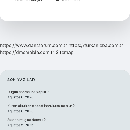
Kan
Dolaşımı
Nedir
Kısaca
Çok
Kısa
https://www.dansforum.com.tr
https://furkanleba.com.tr
https://dmsmoble.com.tr
Sitemap
SIDEBAR
SON YAZILAR
Düğün sonrası ne yapılır ?
Ağustos 6, 2026
Kur’an okurken abdest bozulursa ne olur ?
Ağustos 6, 2026
Avrat olmuş ne demek ?
Ağustos 5, 2026