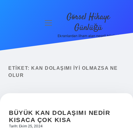
Görsel Hikaye
menüyü
Günlüğü
aç
Ekranlardan ilham alan neşeli bilgiler!
Anasayfa
Gizlilik
Politikası
ETIKET:
KAN DOLAŞIMI IYI OLMAZSA NE
Yasal Uyarı
OLUR
Hakkımızda
BÜYÜK KAN DOLAŞIMI NEDIR
KISACA ÇOK KISA
Tarih: Ekim 25, 2024