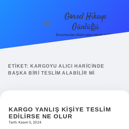
Görsel Hikaye
menüyü
Günlüğü
aç
Ekranlardan ilham alan neşeli bilgiler!
Anasayfa
Gizlilik
Politikası
ETIKET:
KARGOYU ALICI HARICINDE
Yasal Uyarı
BAŞKA BIRI TESLIM ALABILIR MI
Hakkımızda
KARGO YANLIŞ KIŞIYE TESLIM
EDILIRSE NE OLUR
Tarih: Kasım 5, 2024