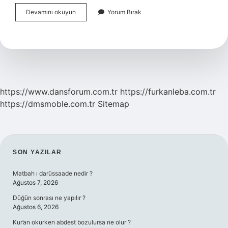
Kargo
Devamını okuyun
Yorum Bırak
Yanlış
Kişiye
Teslim
Edilirse
Ne
Olur
https://www.dansforum.com.tr
https://furkanleba.com.tr
https://dmsmoble.com.tr
Sitemap
SIDEBAR
SON YAZILAR
Matbah ı darüssaade nedir ?
Ağustos 7, 2026
Düğün sonrası ne yapılır ?
Ağustos 6, 2026
Kur’an okurken abdest bozulursa ne olur ?