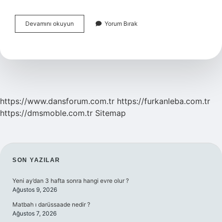
Hamilelikte
Devamını okuyun
Yorum Bırak
Sivri
Karın
Nasıl
Olur
https://www.dansforum.com.tr
https://furkanleba.com.tr
https://dmsmoble.com.tr
Sitemap
SIDEBAR
SON YAZILAR
Yeni ay’dan 3 hafta sonra hangi evre olur ?
Ağustos 9, 2026
Matbah ı darüssaade nedir ?
Ağustos 7, 2026