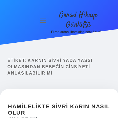
Görsel Hikaye
menüyü
Günlüğü
aç
Ekranlardan ilham alan neşeli bilgiler!
Anasayfa
Gizlilik
Politikası
ETIKET:
KARNIN SIVRI YADA YASSI
Yasal Uyarı
OLMASINDAN BEBEĞIN CINSIYETI
ANLAŞILABILIR MI
Hakkımızda
HAMILELIKTE SIVRI KARIN NASIL
OLUR