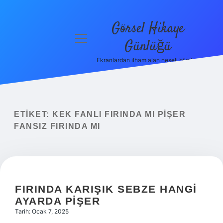
Görsel Hikaye
menüyü
Günlüğü
aç
Ekranlardan ilham alan neşeli bilgiler!
Anasayfa
Gizlilik
Politikası
ETIKET:
KEK FANLI FIRINDA MI PIŞER
Yasal Uyarı
FANSIZ FIRINDA MI
Hakkımızda
FIRINDA KARIŞIK SEBZE HANGI
AYARDA PIŞER
Tarih: Ocak 7, 2025