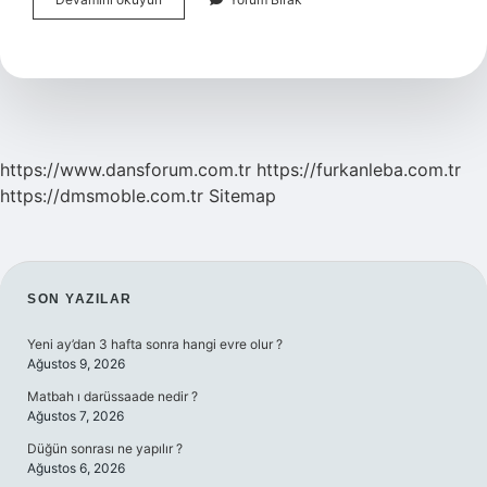
Karışık
Sebze
Hangi
Ayarda
Pişer
https://www.dansforum.com.tr
https://furkanleba.com.tr
https://dmsmoble.com.tr
Sitemap
SIDEBAR
SON YAZILAR
Yeni ay’dan 3 hafta sonra hangi evre olur ?
Ağustos 9, 2026
Matbah ı darüssaade nedir ?
Ağustos 7, 2026
Düğün sonrası ne yapılır ?
Ağustos 6, 2026