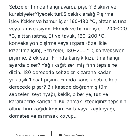
Sebzeler fırında hangi ayarda pişer? Bisküvi ve
kurabiyelerYiyecek türüSıcaklık aralığıPişirme
işleviKekler ve hamur işleri160–180 °C, alttan ısıtma
veya konveksiyon, Ekmek ve hamur işleri, 200–220
°C, alttan ısıtma, Et ve tavuk, 180–200 °C,
konveksiyon pişirme veya ızgara (özellikle
kızartma için), Sebzeler, 180–200 °C, konveksiyon
pişirme, 2 ek satır Fırında karışık kızartma hangi
ayarda pişer? Yağlı kağıt serilmiş fırın tepsisine
dizin. 180 derecede sebzeler kızarana kadar
yaklaşık 1 saat pişirin. Fırında karışık sebze kaç
derecede pişer? Bir kasede doğranmış tüm
sebzeleri zeytinyağı, kekik, biberiye, tuz ve
karabiberle karıştırın. Kullanmak istediğiniz tepsinin
altına fırın kağıdı koyun. Bir tavaya zeytinyağı,
domates ve sarımsak koyup…
Fırında
Devamını okuyun
Yorum Bırak