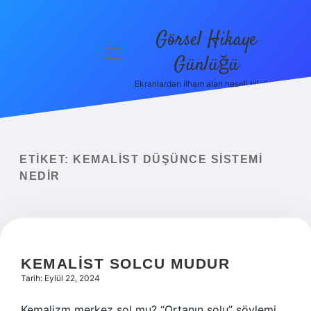
Görsel Hikaye
menüyü
Günlüğü
aç
Ekranlardan ilham alan neşeli bilgiler!
Anasayfa
Gizlilik
Politikası
ETIKET:
KEMALIST DÜŞÜNCE SISTEMI
Yasal Uyarı
NEDIR
Hakkımızda
KEMALIST SOLCU MUDUR
Tarih: Eylül 22, 2024
Kemalizm merkez sol mu? “Ortanın solu” söylemi,