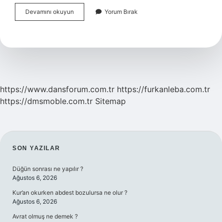
Kemalist
Devamını okuyun
Yorum Bırak
Solcu
Mudur
https://www.dansforum.com.tr
https://furkanleba.com.tr
https://dmsmoble.com.tr
Sitemap
SIDEBAR
SON YAZILAR
Düğün sonrası ne yapılır ?
Ağustos 6, 2026
Kur’an okurken abdest bozulursa ne olur ?
Ağustos 6, 2026
Avrat olmuş ne demek ?