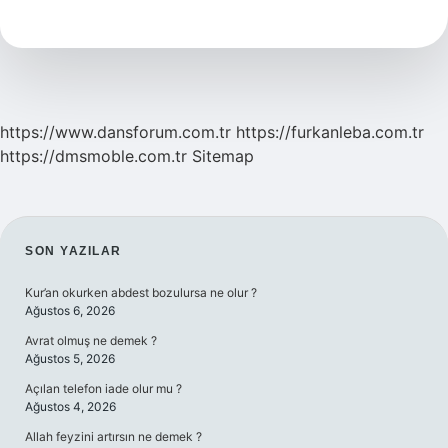
Bağışı
Kimler
Yapamaz
https://www.dansforum.com.tr
https://furkanleba.com.tr
https://dmsmoble.com.tr
Sitemap
SIDEBAR
SON YAZILAR
Kur’an okurken abdest bozulursa ne olur ?
Ağustos 6, 2026
Avrat olmuş ne demek ?
Ağustos 5, 2026
Açılan telefon iade olur mu ?
Ağustos 4, 2026
Allah feyzini artırsın ne demek ?