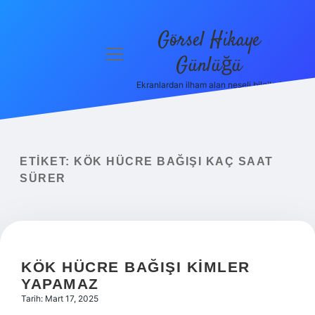
Görsel Hikaye
menüyü
Günlüğü
aç
Ekranlardan ilham alan neşeli bilgiler!
Anasayfa
Gizlilik
Politikası
ETIKET:
KÖK HÜCRE BAĞIŞI KAÇ SAAT
Yasal Uyarı
SÜRER
Hakkımızda
KÖK HÜCRE BAĞIŞI KIMLER
YAPAMAZ
Tarih: Mart 17, 2025