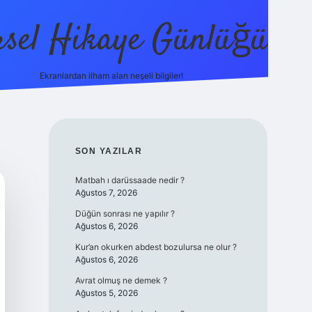
sel Hikaye Günlüğü
Ekranlardan ilham alan neşeli bilgiler!
vdcasino giriş
SIDEBAR
SON YAZILAR
Matbah ı darüssaade nedir ?
Ağustos 7, 2026
Düğün sonrası ne yapılır ?
Ağustos 6, 2026
Kur’an okurken abdest bozulursa ne olur ?
Ağustos 6, 2026
Avrat olmuş ne demek ?
Ağustos 5, 2026