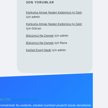
SON YORUMLAR
Kahkaha Atmak Neden Kalbimize Iyi Gelir
için
admin
Kahkaha Atmak Neden Kalbimize Iyi Gelir
için
Gülcan
Bükümcü Ne Demek
için
admin
Bükümcü Ne Demek
için
Rana
Kaliteli Enerji Nedir
için
admin
6 0 726
Telegram: @karabul
ermektedir. Bu nedenle, sitedeki içerikleri proaktif olarak denetleme