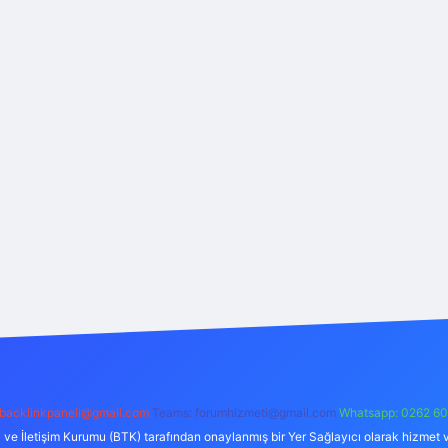
backlinkpaneli@gmail.com
Teams:
forumhizmeti@gmail.com
Whatsapp: 0262 60
i ve İletişim Kurumu (BTK) tarafından onaylanmış bir Yer Sağlayıcı olarak hizmet v