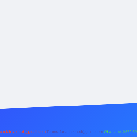
backlinkpaneli@gmail.com
Teams:
forumhizmeti@gmail.com
Whatsapp: 0262 60