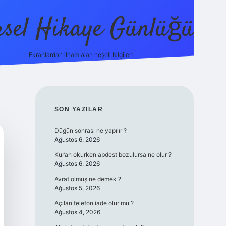
sel Hikaye Günlüğü
Ekranlardan ilham alan neşeli bilgiler!
vdcasino giriş
SIDEBAR
SON YAZILAR
Düğün sonrası ne yapılır ?
Ağustos 6, 2026
Kur’an okurken abdest bozulursa ne olur ?
Ağustos 6, 2026
Avrat olmuş ne demek ?
Ağustos 5, 2026
Açılan telefon iade olur mu ?
Ağustos 4, 2026