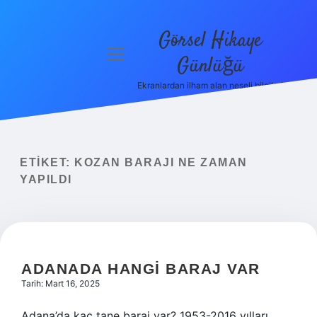
Görsel Hikaye
menüyü
Günlüğü
aç
Ekranlardan ilham alan neşeli bilgiler!
Anasayfa
Gizlilik
Politikası
ETIKET:
KOZAN BARAJI NE ZAMAN
Yasal Uyarı
YAPILDI
Hakkımızda
ADANADA HANGI BARAJ VAR
Tarih: Mart 16, 2025
Adana’da kaç tane baraj var? 1953-2016 yılları