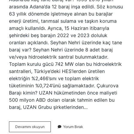
arasında Adana’da 12 baraj inşa edildi. Söz konusu
63 yıllık dönemde işletmeye alınan bu barajlar
enerji üretimi, tarımsal sulama ve taşkın koruma
amaçlı kullanıldı. Ayrıca, 15 Haziran itibarıyla
şehirdeki beş barajın 2022 ve 2023 doluluk
oranları açıklandı. Seyhan Nehri üzerinde kaç tane
baraj var? Seyhan Nehri üzerinde 8 adet baraj
ve/veya hidroelektrik santral bulunmaktadır.
Toplam kurulu gücü 742 MW olan bu hidroelektrik
santralleri, Türkiye’deki HES’lerden üretilen
elektriğin %2,466’sını ve toplam elektrik
tüketiminin %0,724’ünü sağlamaktadır. Çukurova
Barajı kimin? UZAN hükümetinden önce maliyeti
500 milyon ABD doları olarak tahmin edilen bu
baraj, UZAN Grubu şirketlerinden…
Adanada
Devamını okuyun
Yorum Bırak
Hangi