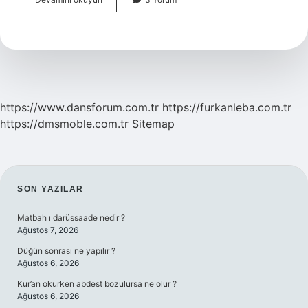
Sonra
Kadın
Yalnız
Kalabilir
Mi
https://www.dansforum.com.tr
https://furkanleba.com.tr
https://dmsmoble.com.tr
Sitemap
SIDEBAR
SON YAZILAR
Matbah ı darüssaade nedir ?
Ağustos 7, 2026
Düğün sonrası ne yapılır ?
Ağustos 6, 2026
Kur’an okurken abdest bozulursa ne olur ?
Ağustos 6, 2026