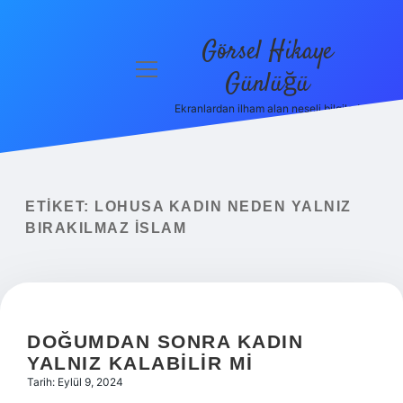
Görsel Hikaye
menüyü
Günlüğü
aç
Ekranlardan ilham alan neşeli bilgiler!
Anasayfa
Gizlilik
Politikası
ETIKET:
LOHUSA KADIN NEDEN YALNIZ
Yasal Uyarı
BIRAKILMAZ ISLAM
Hakkımızda
DOĞUMDAN SONRA KADIN
YALNIZ KALABILIR MI
Tarih: Eylül 9, 2024