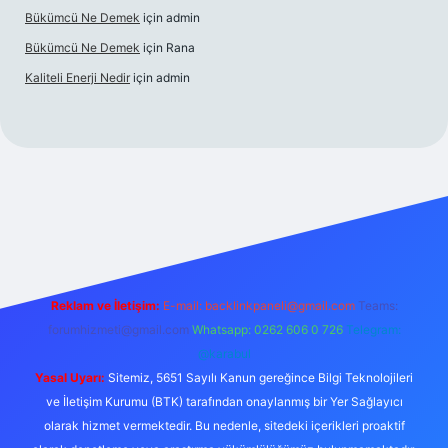
Bükümcü Ne Demek
için
admin
Bükümcü Ne Demek
için
Rana
Kaliteli Enerji Nedir
için
admin
riş
Reklam ve İletişim:
E-mail:
backlinkpaneli@gmail.com
Teams:
forumhizmeti@gmail.com
Whatsapp: 0262 606 0 726
Telegram:
@karabul
Yasal Uyarı:
Sitemiz, 5651 Sayılı Kanun gereğince Bilgi Teknolojileri
ve İletişim Kurumu (BTK) tarafından onaylanmış bir Yer Sağlayıcı
olarak hizmet vermektedir. Bu nedenle, sitedeki içerikleri proaktif