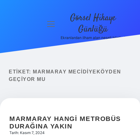
Görsel Hikaye
menüyü
Günlüğü
aç
Ekranlardan ilham alan neşeli bilgiler!
Anasayfa
Gizlilik
Politikası
ETIKET:
MARMARAY MECIDIYEKÖYDEN
Yasal Uyarı
GEÇIYOR MU
Hakkımızda
MARMARAY HANGI METROBÜS
DURAĞINA YAKIN
Tarih: Kasım 7, 2024