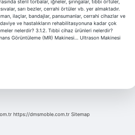
ında steril torbalar, iğneler, şırıngalar, tıbbi örtüler,
sıvalar, sarı bezler, cerrahi örtüler vb. yer almaktadır.
pman, ilaçlar, bandajlar, pansumanlar, cerrahi cihazlar ve
tedaviye ve hastalıkların rehabilitasyonuna kadar çok
emeler nelerdir? 3.1.2. Tıbbi cihaz ürünleri nelerdir?
onans Görüntüleme (MR) Makinesi… Ultrason Makinesi
com.tr
https://dmsmoble.com.tr
Sitemap