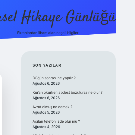
sel Hikaye Günlüğü
Ekranlardan ilham alan neşeli bilgiler!
vdcasino giriş
SIDEBAR
SON YAZILAR
Düğün sonrası ne yapılır ?
Ağustos 6, 2026
Kur’an okurken abdest bozulursa ne olur ?
Ağustos 6, 2026
Avrat olmuş ne demek ?
Ağustos 5, 2026
Açılan telefon iade olur mu ?
Ağustos 4, 2026