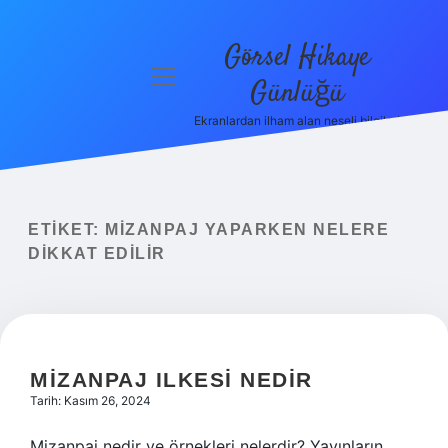
Görsel Hikaye
menüyü
Günlüğü
aç
Ekranlardan ilham alan neşeli bilgiler!
Anasayfa
Gizlilik
Politikası
ETIKET:
MIZANPAJ YAPARKEN NELERE
Yasal Uyarı
DIKKAT EDILIR
Hakkımızda
MIZANPAJ ILKESI NEDIR
Tarih: Kasım 26, 2024
Mizanpaj nedir ve örnekleri nelerdir? Yayınların