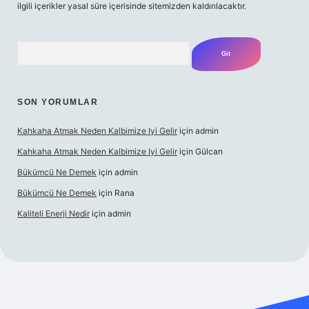
ilgili içerikler yasal süre içerisinde sitemizden kaldırılacaktır.
Arama
SON YORUMLAR
Kahkaha Atmak Neden Kalbimize Iyi Gelir
için
admin
Kahkaha Atmak Neden Kalbimize Iyi Gelir
için
Gülcan
Bükümcü Ne Demek
için
admin
Bükümcü Ne Demek
için
Rana
Kaliteli Enerji Nedir
için
admin
no giriş