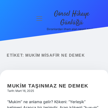
Görsel Hikaye
menüyü
Günlüğü
aç
Ekranlardan ilham alan neşeli bilgiler!
Anasayfa
Gizlilik
Politikası
ETIKET:
MUKIM MISAFIR NE DEMEK
Yasal Uyarı
Hakkımızda
MUKIM TAŞINMAZ NE DEMEK
Tarih: Mart 16, 2025
“Mukim” ne anlama gelir? Kökeni: “Yerleşik”
kelimesi Arapça bir terimdir. Arap kökenli “k-w-m”