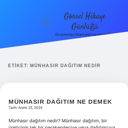
Görsel Hikaye
menüyü
Günlüğü
aç
Ekranlardan ilham alan neşeli bilgiler!
Anasayfa
Gizlilik
Politikası
ETIKET:
MÜNHASIR DAĞITIM NEDIR
Yasal Uyarı
Hakkımızda
MÜNHASIR DAĞITIM NE DEMEK
Tarih: Aralık 25, 2024
Münhasır dağıtım nedir? Münhasır dağıtım, bir
üreticinin tek bir perakendeciye veya dağıtımcıya