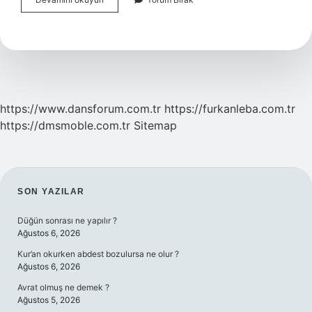
Dağıtım
Ne
Demek
https://www.dansforum.com.tr
https://furkanleba.com.tr
https://dmsmoble.com.tr
Sitemap
SIDEBAR
SON YAZILAR
Düğün sonrası ne yapılır ?
Ağustos 6, 2026
Kur’an okurken abdest bozulursa ne olur ?
Ağustos 6, 2026
Avrat olmuş ne demek ?
Ağustos 5, 2026