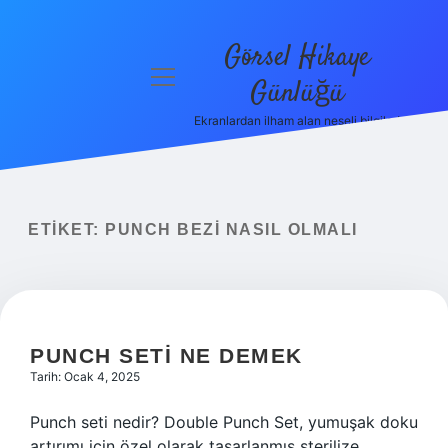
Görsel Hikaye
menüyü
Günlüğü
aç
Ekranlardan ilham alan neşeli bilgiler!
Anasayfa
Gizlilik
Politikası
ETIKET:
PUNCH BEZI NASIL OLMALI
Yasal Uyarı
Hakkımızda
PUNCH SETI NE DEMEK
Tarih: Ocak 4, 2025
Punch seti nedir? Double Punch Set, yumuşak doku
artırımı için özel olarak tasarlanmış sterilize