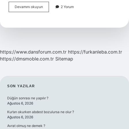
Samanyolundan
Devamını okuyun
2 Yorum
Büyük
Ne
Var
https://www.dansforum.com.tr
https://furkanleba.com.tr
https://dmsmoble.com.tr
Sitemap
SIDEBAR
SON YAZILAR
Düğün sonrası ne yapılır ?
Ağustos 6, 2026
Kur’an okurken abdest bozulursa ne olur ?
Ağustos 6, 2026
Avrat olmuş ne demek ?