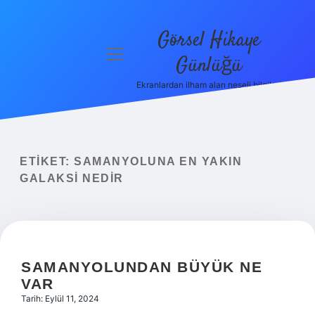
Görsel Hikaye
menüyü
Günlüğü
aç
Ekranlardan ilham alan neşeli bilgiler!
Anasayfa
Gizlilik
Politikası
ETIKET:
SAMANYOLUNA EN YAKIN
Yasal Uyarı
GALAKSI NEDIR
Hakkımızda
SAMANYOLUNDAN BÜYÜK NE
VAR
Tarih: Eylül 11, 2024