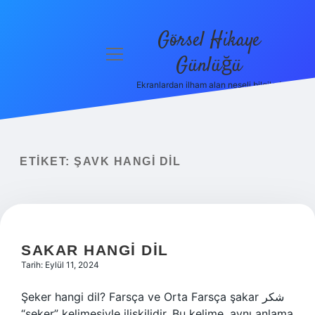
Görsel Hikaye
menüyü
Günlüğü
aç
Ekranlardan ilham alan neşeli bilgiler!
Anasayfa
Gizlilik
Politikası
ETIKET:
ŞAVK HANGI DIL
Yasal Uyarı
Hakkımızda
SAKAR HANGI DIL
Tarih: Eylül 11, 2024
Şeker hangi dil? Farsça ve Orta Farsça şakar شکر
“şeker” kelimesiyle ilişkilidir. Bu kelime, aynı anlama