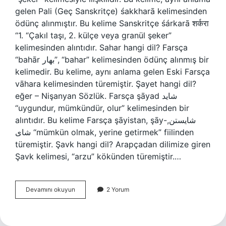
gelen Pali (Geç Sanskritçe) śakkharā kelimesinden
ödünç alınmıştır. Bu kelime Sanskritçe śárkarā शर्करा
“1. “Çakıl taşı, 2. külçe veya granül şeker”
kelimesinden alıntıdır. Sahar hangi dil? Farsça
“bahār بهار”, “bahar” kelimesinden ödünç alınmış bir
kelimedir. Bu kelime, aynı anlama gelen Eski Farsça
vāhara kelimesinden türemiştir. Şayet hangi dil?
eğer – Nişanyan Sözlük. Farsça şāyad شاید
“uygundur, mümkündür, olur” kelimesinden bir
alıntıdır. Bu kelime Farsça şāyistan, şāy-شایستن,
شای “mümkün olmak, yerine getirmek” fiilinden
türemiştir. Şavk hangi dil? Arapçadan dilimize giren
Şavk kelimesi, “arzu” kökünden türemiştir.…
Sakar
Devamını okuyun
2 Yorum
Hangi
Dil