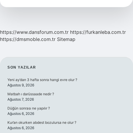
Yan
Ürünü
https://www.dansforum.com.tr
https://furkanleba.com.tr
https://dmsmoble.com.tr
Sitemap
SIDEBAR
SON YAZILAR
Yeni ay’dan 3 hafta sonra hangi evre olur ?
Ağustos 9, 2026
Matbah ı darüssaade nedir ?
Ağustos 7, 2026
Düğün sonrası ne yapılır ?
Ağustos 6, 2026
Kur’an okurken abdest bozulursa ne olur ?
Ağustos 6, 2026