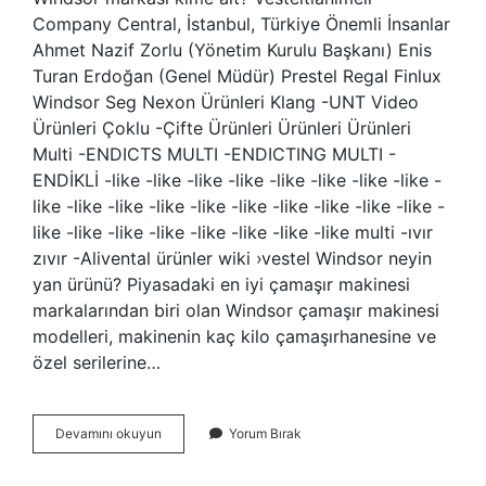
Company Central, İstanbul, Türkiye Önemli İnsanlar
Ahmet Nazif Zorlu (Yönetim Kurulu Başkanı) Enis
Turan Erdoğan (Genel Müdür) Prestel Regal Finlux
Windsor Seg Nexon Ürünleri Klang -UNT Video
Ürünleri Çoklu -Çifte Ürünleri Ürünleri Ürünleri
Multi -ENDICTS MULTI -ENDICTING MULTI -
ENDİKLİ -like -like -like -like -like -like -like -like -
like -like -like -like -like -like -like -like -like -like -
like -like -like -like -like -like -like -like multi -ıvır
zıvır -Alivental ürünler wiki ›vestel Windsor neyin
yan ürünü? Piyasadaki en iyi çamaşır makinesi
markalarından biri olan Windsor çamaşır makinesi
modelleri, makinenin kaç kilo çamaşırhanesine ve
özel serilerine…
Windsor
Devamını okuyun
Yorum Bırak
Hangi
Markanın