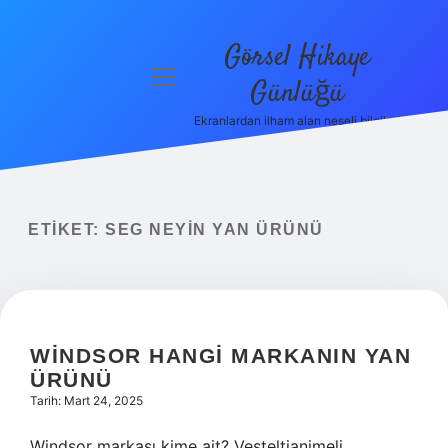
Görsel Hikaye
menüyü
Günlüğü
aç
Ekranlardan ilham alan neşeli bilgiler!
Anasayfa
Gizlilik
Politikası
ETIKET:
SEG NEYIN YAN ÜRÜNÜ
Yasal Uyarı
Hakkımızda
WINDSOR HANGI MARKANIN YAN
ÜRÜNÜ
Tarih: Mart 24, 2025
Windsor markası kime ait? Vesteltianimeli