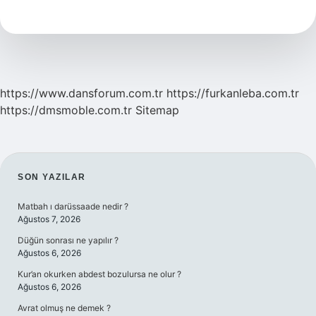
Baraj
Var
https://www.dansforum.com.tr
https://furkanleba.com.tr
https://dmsmoble.com.tr
Sitemap
SIDEBAR
SON YAZILAR
Matbah ı darüssaade nedir ?
Ağustos 7, 2026
Düğün sonrası ne yapılır ?
Ağustos 6, 2026
Kur’an okurken abdest bozulursa ne olur ?
Ağustos 6, 2026
Avrat olmuş ne demek ?