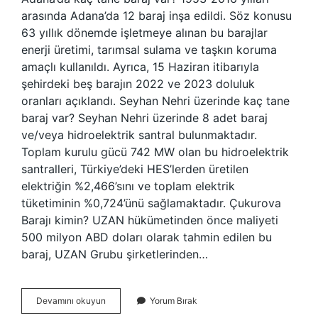
arasında Adana’da 12 baraj inşa edildi. Söz konusu
63 yıllık dönemde işletmeye alınan bu barajlar
enerji üretimi, tarımsal sulama ve taşkın koruma
amaçlı kullanıldı. Ayrıca, 15 Haziran itibarıyla
şehirdeki beş barajın 2022 ve 2023 doluluk
oranları açıklandı. Seyhan Nehri üzerinde kaç tane
baraj var? Seyhan Nehri üzerinde 8 adet baraj
ve/veya hidroelektrik santral bulunmaktadır.
Toplam kurulu gücü 742 MW olan bu hidroelektrik
santralleri, Türkiye’deki HES’lerden üretilen
elektriğin %2,466’sını ve toplam elektrik
tüketiminin %0,724’ünü sağlamaktadır. Çukurova
Barajı kimin? UZAN hükümetinden önce maliyeti
500 milyon ABD doları olarak tahmin edilen bu
baraj, UZAN Grubu şirketlerinden…
Adanada
Devamını okuyun
Yorum Bırak
Hangi