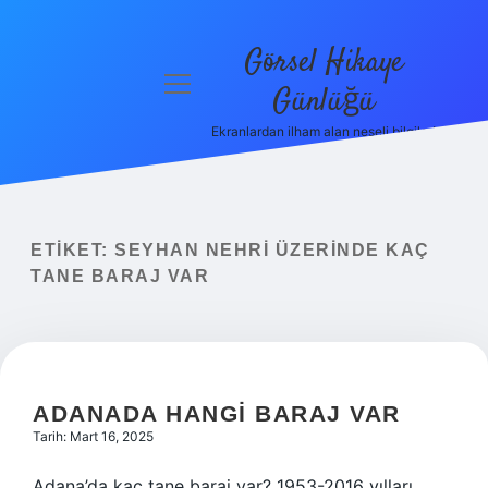
Görsel Hikaye
menüyü
Günlüğü
aç
Ekranlardan ilham alan neşeli bilgiler!
Anasayfa
Gizlilik
Politikası
ETIKET:
SEYHAN NEHRI ÜZERINDE KAÇ
Yasal Uyarı
TANE BARAJ VAR
Hakkımızda
ADANADA HANGI BARAJ VAR
Tarih: Mart 16, 2025
Adana’da kaç tane baraj var? 1953-2016 yılları