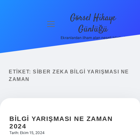
Görsel Hikaye
menüyü
Günlüğü
aç
Ekranlardan ilham alan neşeli bilgiler!
Anasayfa
Gizlilik
Politikası
ETIKET:
SIBER ZEKA BILGI YARIŞMASI NE
Yasal Uyarı
ZAMAN
Hakkımızda
BILGI YARIŞMASI NE ZAMAN
2024
Tarih: Ekim 15, 2024