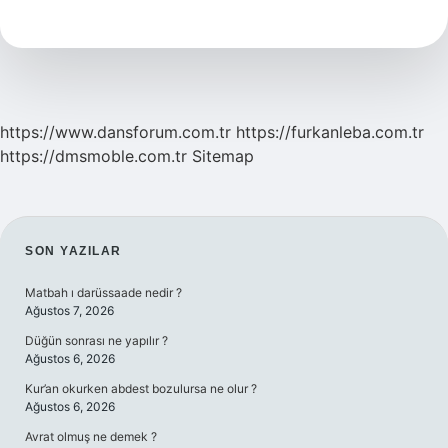
Ne
Zaman
2024
https://www.dansforum.com.tr
https://furkanleba.com.tr
https://dmsmoble.com.tr
Sitemap
SIDEBAR
SON YAZILAR
Matbah ı darüssaade nedir ?
Ağustos 7, 2026
Düğün sonrası ne yapılır ?
Ağustos 6, 2026
Kur’an okurken abdest bozulursa ne olur ?
Ağustos 6, 2026
Avrat olmuş ne demek ?