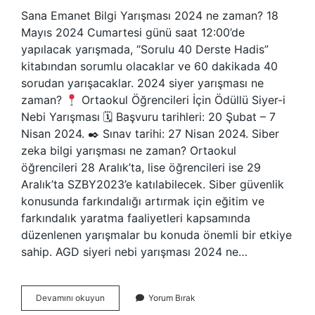
Sana Emanet Bilgi Yarışması 2024 ne zaman? 18
Mayıs 2024 Cumartesi günü saat 12:00’de
yapılacak yarışmada, “Sorulu 40 Derste Hadis”
kitabından sorumlu olacaklar ve 60 dakikada 40
sorudan yarışacaklar. 2024 siyer yarışması ne
zaman?
Ortaokul Öğrencileri İçin Ödüllü Siyer-i
Nebi Yarışması 🗓 Başvuru tarihleri: 20 Şubat – 7
Nisan 2024. ✒ Sınav tarihi: 27 Nisan 2024. Siber
zeka bilgi yarışması ne zaman? Ortaokul
öğrencileri 28 Aralık’ta, lise öğrencileri ise 29
Aralık’ta SZBY2023’e katılabilecek. Siber güvenlik
konusunda farkındalığı artırmak için eğitim ve
farkındalık yaratma faaliyetleri kapsamında
düzenlenen yarışmalar bu konuda önemli bir etkiye
sahip. AGD siyeri nebi yarışması 2024 ne…
Bilgi
Devamını okuyun
Yorum Bırak
Yarışması