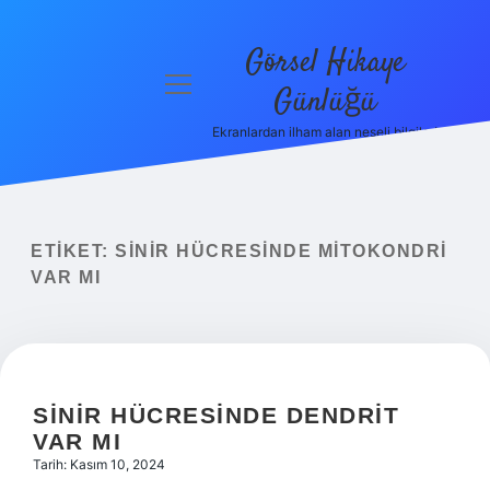
Görsel Hikaye
menüyü
Günlüğü
aç
Ekranlardan ilham alan neşeli bilgiler!
Anasayfa
Gizlilik
Politikası
ETIKET:
SINIR HÜCRESINDE MITOKONDRI
Yasal Uyarı
VAR MI
Hakkımızda
SINIR HÜCRESINDE DENDRIT
VAR MI
Tarih: Kasım 10, 2024