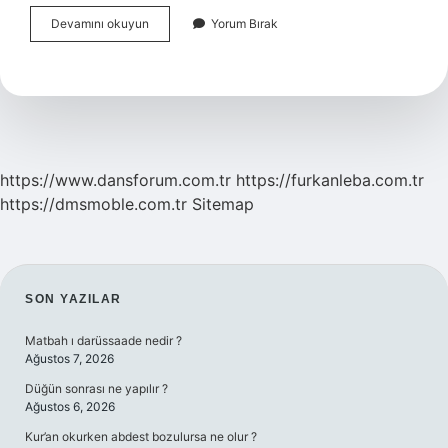
Sinir
Devamını okuyun
Yorum Bırak
Hücresinde
Dendrit
Var
Mı
https://www.dansforum.com.tr
https://furkanleba.com.tr
https://dmsmoble.com.tr
Sitemap
SIDEBAR
SON YAZILAR
Matbah ı darüssaade nedir ?
Ağustos 7, 2026
Düğün sonrası ne yapılır ?
Ağustos 6, 2026
Kur’an okurken abdest bozulursa ne olur ?