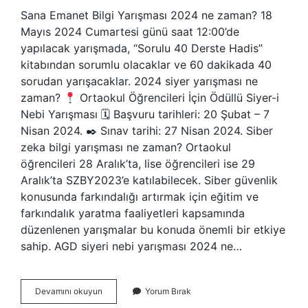
Sana Emanet Bilgi Yarışması 2024 ne zaman? 18
Mayıs 2024 Cumartesi günü saat 12:00’de
yapılacak yarışmada, “Sorulu 40 Derste Hadis”
kitabından sorumlu olacaklar ve 60 dakikada 40
sorudan yarışacaklar. 2024 siyer yarışması ne
zaman?
Ortaokul Öğrencileri İçin Ödüllü Siyer-i
Nebi Yarışması 🗓 Başvuru tarihleri: 20 Şubat – 7
Nisan 2024. ✒ Sınav tarihi: 27 Nisan 2024. Siber
zeka bilgi yarışması ne zaman? Ortaokul
öğrencileri 28 Aralık’ta, lise öğrencileri ise 29
Aralık’ta SZBY2023’e katılabilecek. Siber güvenlik
konusunda farkındalığı artırmak için eğitim ve
farkındalık yaratma faaliyetleri kapsamında
düzenlenen yarışmalar bu konuda önemli bir etkiye
sahip. AGD siyeri nebi yarışması 2024 ne…
Bilgi
Devamını okuyun
Yorum Bırak
Yarışması