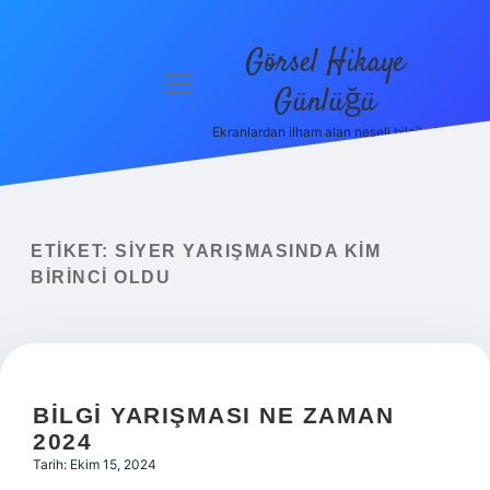
Görsel Hikaye
menüyü
Günlüğü
aç
Ekranlardan ilham alan neşeli bilgiler!
Anasayfa
Gizlilik
Politikası
ETIKET:
SIYER YARIŞMASINDA KIM
Yasal Uyarı
BIRINCI OLDU
Hakkımızda
BILGI YARIŞMASI NE ZAMAN
2024
Tarih: Ekim 15, 2024