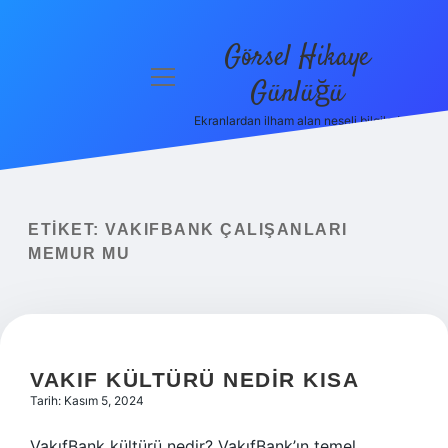
Görsel Hikaye
menüyü
Günlüğü
aç
Ekranlardan ilham alan neşeli bilgiler!
Anasayfa
Gizlilik
Politikası
ETIKET:
VAKIFBANK ÇALIŞANLARI
Yasal Uyarı
MEMUR MU
Hakkımızda
VAKIF KÜLTÜRÜ NEDIR KISA
Tarih: Kasım 5, 2024
VakıfBank kültürü nedir? VakıfBank’ın temel