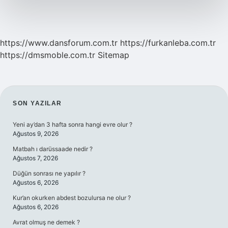
https://www.dansforum.com.tr
https://furkanleba.com.tr
https://dmsmoble.com.tr
Sitemap
SIDEBAR
SON YAZILAR
Yeni ay’dan 3 hafta sonra hangi evre olur ?
Ağustos 9, 2026
Matbah ı darüssaade nedir ?
Ağustos 7, 2026
Düğün sonrası ne yapılır ?
Ağustos 6, 2026
Kur’an okurken abdest bozulursa ne olur ?
Ağustos 6, 2026
Avrat olmuş ne demek ?