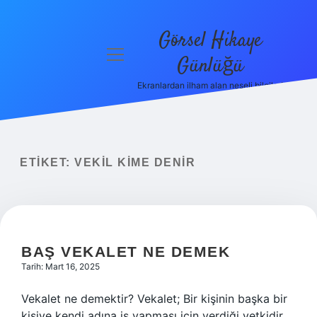
Görsel Hikaye
menüyü
Günlüğü
aç
Ekranlardan ilham alan neşeli bilgiler!
Anasayfa
Gizlilik
Politikası
ETIKET:
VEKIL KIME DENIR
Yasal Uyarı
Hakkımızda
BAŞ VEKALET NE DEMEK
Tarih: Mart 16, 2025
Vekalet ne demektir? Vekalet; Bir kişinin başka bir
kişiye kendi adına iş yapması için verdiği yetkidir.