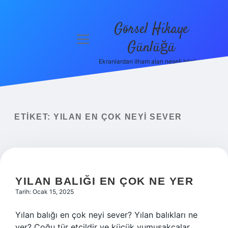
Görsel Hikaye
menüyü
Günlüğü
aç
Ekranlardan ilham alan neşeli bilgiler!
Anasayfa
Gizlilik
Politikası
ETIKET:
YILAN EN ÇOK NEYI SEVER
Yasal Uyarı
Hakkımızda
YILAN BALIĞI EN ÇOK NE YER
Tarih: Ocak 15, 2025
Yılan balığı en çok neyi sever? Yılan balıkları ne
yer? Çoğu tür etçildir ve küçük yumuşakçalar,