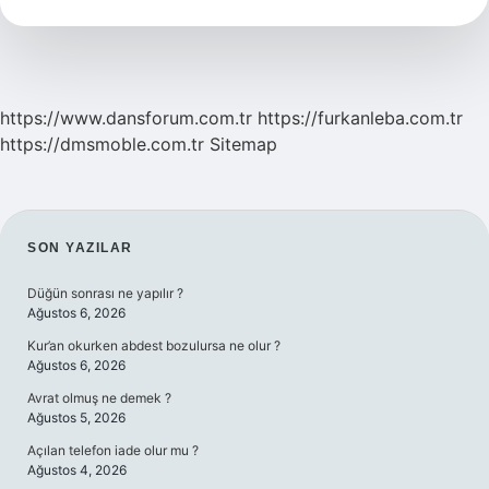
Çok
Ne
Yer
https://www.dansforum.com.tr
https://furkanleba.com.tr
https://dmsmoble.com.tr
Sitemap
SIDEBAR
SON YAZILAR
Düğün sonrası ne yapılır ?
Ağustos 6, 2026
Kur’an okurken abdest bozulursa ne olur ?
Ağustos 6, 2026
Avrat olmuş ne demek ?
Ağustos 5, 2026
Açılan telefon iade olur mu ?
Ağustos 4, 2026