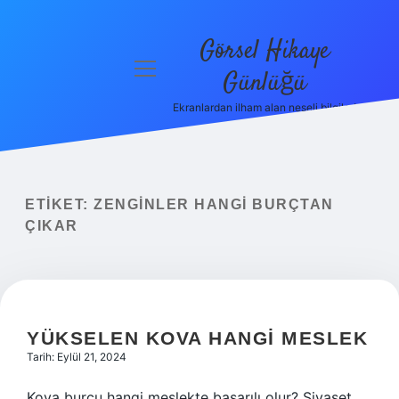
Görsel Hikaye
menüyü
Günlüğü
aç
Ekranlardan ilham alan neşeli bilgiler!
Anasayfa
Gizlilik
Politikası
ETIKET:
ZENGINLER HANGI BURÇTAN
Yasal Uyarı
ÇIKAR
Hakkımızda
YÜKSELEN KOVA HANGI MESLEK
Tarih: Eylül 21, 2024
Kova burcu hangi meslekte başarılı olur? Siyaset,