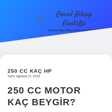
Görsel Hikaye
menüyü
Günlüğü
aç
Ekranlardan ilham alan neşeli bilgiler!
Anasayfa
Gizlilik
Politikası
Yasal Uyarı
250 CC KAÇ HP
Hakkımızda
Tarih: Ağustos 27, 2025
250 CC MOTOR
KAÇ BEYGIR?