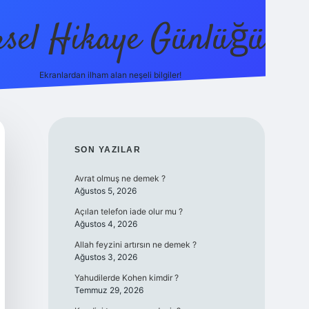
sel Hikaye Günlüğü
Ekranlardan ilham alan neşeli bilgiler!
vdcasino giri
SIDEBAR
SON YAZILAR
Avrat olmuş ne demek ?
Ağustos 5, 2026
Açılan telefon iade olur mu ?
Ağustos 4, 2026
Allah feyzini artırsın ne demek ?
Ağustos 3, 2026
Yahudilerde Kohen kimdir ?
Temmuz 29, 2026