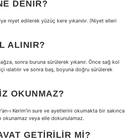
NE DENIR?
ye niyet edilerek yüzüç kere yıkanılır. (Niyet elleri
 ALINIR?
e ağza, sonra buruna sürülerek yıkanır. Önce sağ kol
 içi ıslatılır ve sonra baş, boyuna doğru sürülerek
IZ OKUNMAZ?
r’an-ı Kerim’in sure ve ayetlerini okumakta bir sakınca
rim okunamaz veya elle dokunulamaz.
VAT GETIRILIR MI?