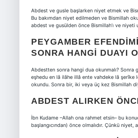
Abdest ve gusle başlarken niyet etmek ve Bism
Bu bakımdan niyet edilmeden ve Bismillah oku
abdest ve gusülden önce Bismillah’ı ve niyeti
PEYGAMBER EFENDIMI
SONRA HANGI DUAYI 
Abdestten sonra hangi dua okunmalı? Sonra
eşhedu en lâ ilâhe illâ ente vahdeke lâ şerî
okundu. Sonra bir, iki veya üç kez Bismillah d
ABDEST ALIRKEN ÖNCE
İbn Kudame –Allah ona rahmet etsin– bu konud
başlangıcından) önce olmalıdır. Çünkü niyet, ab