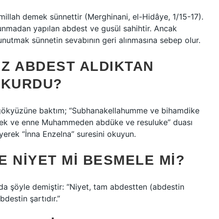
illah demek sünnettir (Merghinani, el-Hidâye, 1/15-17).
nmadan yapılan abdest ve gusül sahihtir. Ancak
 unutmak sünnetin sevabının geri alınmasına sebep olur.
Z ABDEST ALDIKTAN
OKURDU?
 gökyüzüne baktım; “Subhanakellahumme ve bihamdike
ke lek ve enne Muhammeden abdüke ve resuluke” duası
iyerek “İnna Enzelna” suresini okuyun.
 NIYET MI BESMELE MI?
a şöyle demiştir: “Niyet, tam abdestten (abdestin
destin şartıdır.”