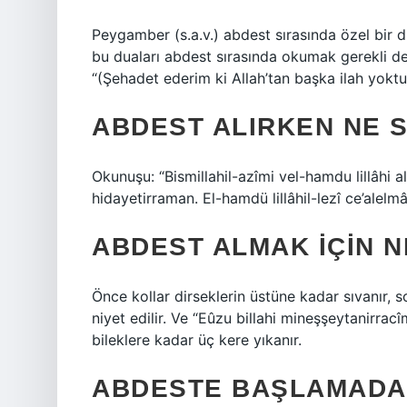
Peygamber (s.a.v.) abdest sırasında özel bir d
bu duaları abdest sırasında okumak gerekli de
“(Şehadet ederim ki Allah’tan başka ilah yoktur
ABDEST ALIRKEN NE 
Okunuşu: “Bismillahil-azîmi vel-hamdu lillâhi al
hidayetirraman. El-hamdü lillâhil-lezî ce’alelm
ABDEST ALMAK IÇIN N
Önce kollar dirseklerin üstüne kadar sıvanır, s
niyet edilir. Ve “Eûzu billahi mineşşeytanirrac
bileklere kadar üç kere yıkanır.
ABDESTE BAŞLAMADA