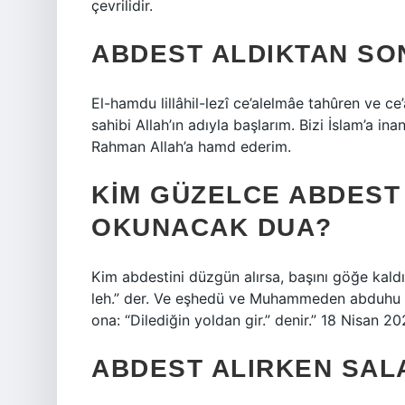
çevrilidir.
ABDEST ALDIKTAN SO
El-hamdu lillâhil-lezî ce’alelmâe tahûren ve ce
sahibi Allah’ın adıyla başlarım. Bizi İslam’a 
Rahman Allah’a hamd ederim.
KIM GÜZELCE ABDEST
OKUNACAK DUA?
Kim abdestini düzgün alırsa, başını göğe kaldır
leh.” der. Ve eşhedü ve Muhammeden abduhu ve
ona: “Dilediğin yoldan gir.” denir.” 18 Nisan 20
ABDEST ALIRKEN SALA