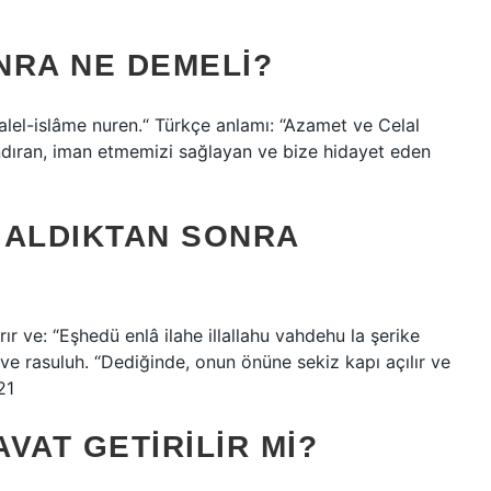
NRA NE DEMELI?
’alel-islâme nuren.“ Türkçe anlamı: “Azamet ve Celal
inandıran, iman etmemizi sağlayan ve bize hidayet eden
 ALDIKTAN SONRA
ır ve: “Eşhedü enlâ ilahe illallahu vahdehu la şerike
 rasuluh. “Dediğinde, onun önüne sekiz kapı açılır ve
21
VAT GETIRILIR MI?