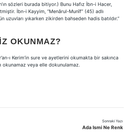
h’ın sözleri burada bitiyor.) Bunu Hafız İbn-i Hacer,
etmiştir. İbn-i Kayyim, “Menârul-Munîf” (45) adlı
ün uzuvları yıkarken zikirden bahseden hadis batıldır.”
IZ OKUNMAZ?
r’an-ı Kerim’in sure ve ayetlerini okumakta bir sakınca
rim okunamaz veya elle dokunulamaz.
Sonraki Yazı
Ada Ismi Ne Renk