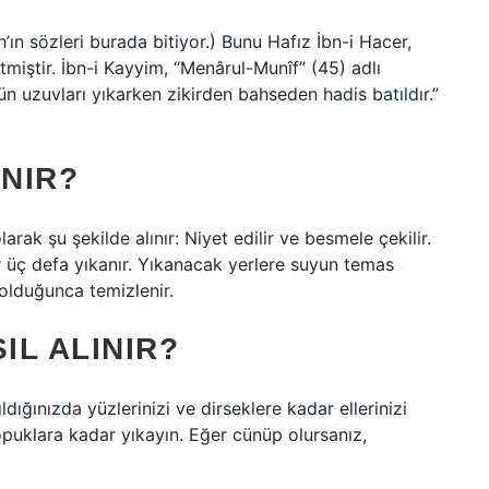
h’ın sözleri burada bitiyor.) Bunu Hafız İbn-i Hacer,
etmiştir. İbn-i Kayyim, “Menârul-Munîf” (45) adlı
ün uzuvları yıkarken zikirden bahseden hadis batıldır.”
NIR?
rak şu şekilde alınır: Niyet edilir ve besmele çekilir.
r üç defa yıkanır. Yıkanacak yerlere suyun temas
lduğunca temizlenir.
L ALINIR?
dığınızda yüzlerinizi ve dirseklere kadar ellerinizi
topuklara kadar yıkayın. Eğer cünüp olursanız,