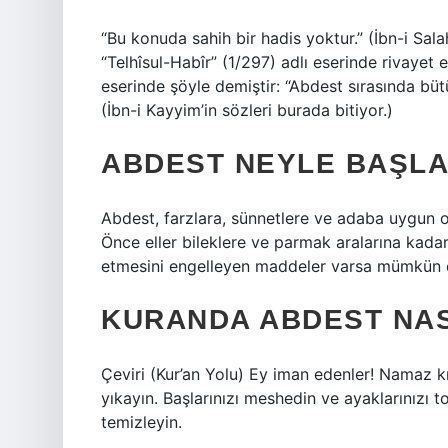
“Bu konuda sahih bir hadis yoktur.” (İbn-i Sala
“Telhîsul-Habîr” (1/297) adlı eserinde rivayet 
eserinde şöyle demiştir: “Abdest sırasında büt
(İbn-i Kayyim’in sözleri burada bitiyor.)
ABDEST NEYLE BAŞLA
Abdest, farzlara, sünnetlere ve adaba uygun ola
Önce eller bileklere ve parmak aralarına kada
etmesini engelleyen maddeler varsa mümkün o
KURANDA ABDEST NASI
Çeviri (Kur’an Yolu) Ey iman edenler! Namaz kıl
yıkayın. Başlarınızı meshedin ve ayaklarınızı 
temizleyin.