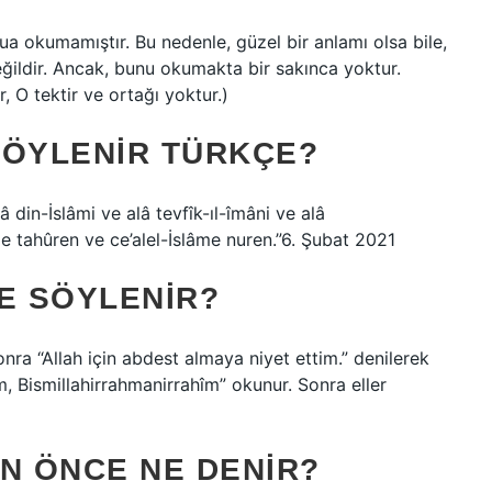
ua okumamıştır. Bu nedenle, güzel bir anlamı olsa bile,
ğildir. Ancak, bunu okumakta bir sakınca yoktur.
, O tektir ve ortağı yoktur.)
SÖYLENIR TÜRKÇE?
â din-İslâmi ve alâ tevfîk-ıl-îmâni ve alâ
âe tahûren ve ce’alel-İslâme nuren.”6. Şubat 2021
E SÖYLENIR?
onra “Allah için abdest almaya niyet ettim.” denilerek
îm, Bismillahirrahmanirrahîm” okunur. Sonra eller
N ÖNCE NE DENIR?