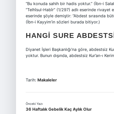
“Bu konuda sahih bir hadis yoktur.” (İbn-i Sala
“Telhîsul-Habîr” (1/297) adlı eserinde rivayet 
eserinde şöyle demiştir: “Abdest sırasında büt
(İbn-i Kayyim’in sözleri burada bitiyor.)
HANGI SURE ABDESTS
Diyanet İşleri Başkanlığı’na göre, abdestsiz Ku
yoktur. Bunun dışında, abdestsiz Kur’an-ı Ke
Tarih:
Makaleler
Önceki Yazı
36 Haftalık Gebelik Kaç Aylık Olur