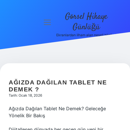
Görsel Hikaye
menüyü
Günlüğü
aç
Ekranlardan ilham alan neşeli bilgiler!
Anasayfa
Gizlilik
Politikası
Yasal Uyarı
AĞIZDA DAĞILAN TABLET NE
Hakkımızda
DEMEK ?
Tarih: Ocak 18, 2026
Ağızda Dağılan Tablet Ne Demek? Geleceğe
Yönelik Bir Bakış
Dijitalleşen dünyada her geçen gün yeni bir