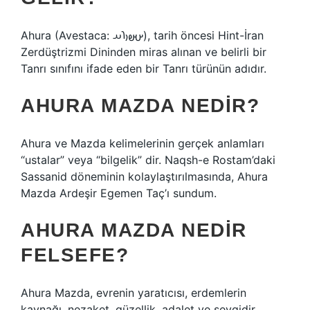
Ahura (Avestaca: 𐬀𐬵𐬎𐬭𐬀), tarih öncesi Hint-İran
Zerdüştrizmi Dininden miras alınan ve belirli bir
Tanrı sınıfını ifade eden bir Tanrı türünün adıdır.
AHURA MAZDA NEDIR?
Ahura ve Mazda kelimelerinin gerçek anlamları
“ustalar” veya “bilgelik” dir. Naqsh-e Rostam’daki
Sassanid döneminin kolaylaştırılmasında, Ahura
Mazda Ardeşir Egemen Taç’ı sundum.
AHURA MAZDA NEDIR
FELSEFE?
Ahura Mazda, evrenin yaratıcısı, erdemlerin
kaynağı, nezaket, güzellik, adalet ve sevgidir.