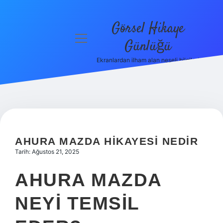
Görsel Hikaye
menüyü
Günlüğü
aç
Ekranlardan ilham alan neşeli bilgiler!
Anasayfa
Gizlilik
Politikası
Yasal Uyarı
AHURA MAZDA HIKAYESI NEDIR
Hakkımızda
Tarih: Ağustos 21, 2025
AHURA MAZDA
NEYI TEMSIL