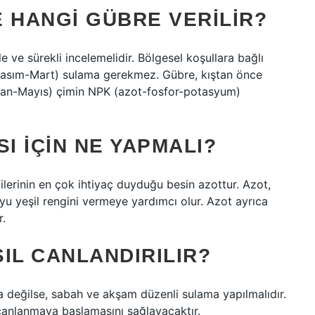
 HANGI GÜBRE VERILIR?
ve sürekli incelemelidir. Bölgesel koşullara bağlı
(Kasım-Mart) sulama gerekmez. Gübre, kıştan önce
san-Mayıs) çimin NPK (azot-fosfor-potasyum)
I IÇIN NE YAPMALI?
ilerinin en çok ihtiyaç duyduğu besin azottur. Azot,
yu yeşil rengini vermeye yardımcı olur. Azot ayrıca
r.
IL CANLANDIRILIR?
a değilse, sabah ve akşam düzenli sulama yapılmalıdır.
 canlanmaya başlamasını sağlayacaktır.