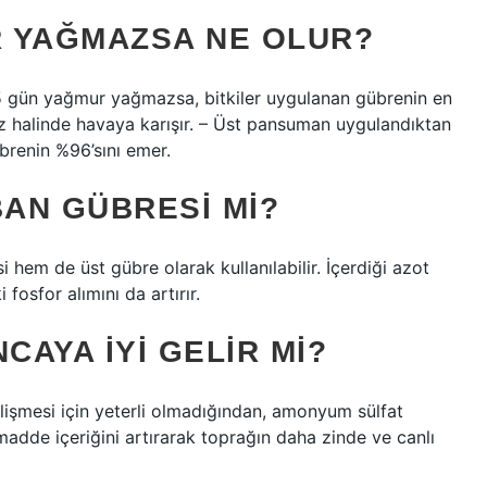
 YAĞMAZSA NE OLUR?
 gün yağmur yağmazsa, bitkiler uygulanan gübrenin en
az halinde havaya karışır. – Üst pansuman uygulandıktan
brenin %96’sını emer.
AN GÜBRESI MI?
em de üst gübre olarak kullanılabilir. İçerdiği azot
sfor alımını da artırır.
AYA IYI GELIR MI?
lişmesi için yeterli olmadığından, amonyum sülfat
adde içeriğini artırarak toprağın daha zinde ve canlı