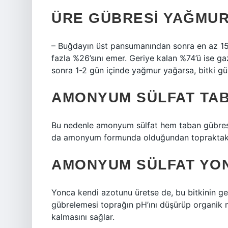
ÜRE GÜBRESI YAĞMUR
– Buğdayın üst pansumanından sonra en az 15
fazla %26’sını emer. Geriye kalan %74’ü ise g
sonra 1-2 gün içinde yağmur yağarsa, bitki gü
AMONYUM SÜLFAT TAB
Bu nedenle amonyum sülfat hem taban gübresi h
da amonyum formunda olduğundan topraktaki fo
AMONYUM SÜLFAT YONC
Yonca kendi azotunu üretse de, bu bitkinin ge
gübrelemesi toprağın pH’ını düşürüp organik m
kalmasını sağlar.