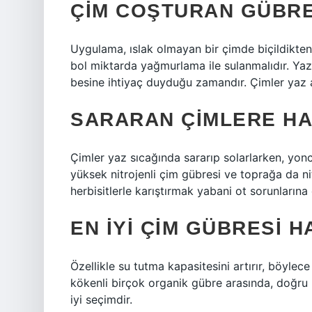
ÇIM COŞTURAN GÜBRE
Uygulama, ıslak olmayan bir çimde biçildikte
bol miktarda yağmurlama ile sulanmalıdır. Yaz
besine ihtiyaç duyduğu zamandır. Çimler yaz a
SARARAN ÇIMLERE HA
Çimler yaz sıcağında sararıp solarlarken, yon
yüksek nitrojenli çim gübresi ve toprağa da ni
herbisitlerle karıştırmak yabani ot sorunlarına 
EN IYI ÇIM GÜBRESI H
Özellikle su tutma kapasitesini artırır, böyl
kökenli birçok organik gübre arasında, doğru i
iyi seçimdir.