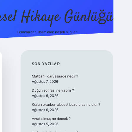
sel Hikaye Günlüğü
Ekranlardan ilham alan neşeli bilgiler!
vdcasino giriş
SIDEBAR
SON YAZILAR
Matbah ı darüssaade nedir ?
Ağustos 7, 2026
Düğün sonrası ne yapılır ?
Ağustos 6, 2026
Kur’an okurken abdest bozulursa ne olur ?
Ağustos 6, 2026
Avrat olmuş ne demek ?
Ağustos 5, 2026