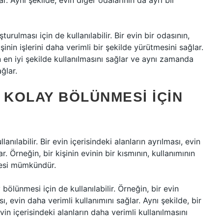
r. Aynı şekilde, evin diğer odalarının da ayrı bir
turulması için de kullanılabilir. Bir evin bir odasının,
işinin işlerini daha verimli bir şekilde yürütmesini sağlar.
ın en iyi şekilde kullanılmasını sağlar ve aynı zamanda
ğlar.
 KOLAY BÖLÜNMESI İÇIN
nılabilir. Bir evin içerisindeki alanların ayrılması, evin
. Örneğin, bir kişinin evinin bir kısmının, kullanımının
mesi mümkündür.
 bölünmesi için de kullanılabilir. Örneğin, bir evin
, evin daha verimli kullanımını sağlar. Aynı şekilde, bir
in içerisindeki alanların daha verimli kullanılmasını