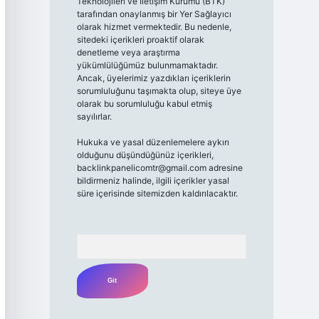
Teknolojileri ve İletişim Kurumu (BTK)
tarafından onaylanmış bir Yer Sağlayıcı
olarak hizmet vermektedir. Bu nedenle,
sitedeki içerikleri proaktif olarak
denetleme veya araştırma
yükümlülüğümüz bulunmamaktadır.
Ancak, üyelerimiz yazdıkları içeriklerin
sorumluluğunu taşımakta olup, siteye üye
olarak bu sorumluluğu kabul etmiş
sayılırlar.
Hukuka ve yasal düzenlemelere aykırı
olduğunu düşündüğünüz içerikleri,
backlinkpanelicomtr@gmail.com
adresine
bildirmeniz halinde, ilgili içerikler yasal
süre içerisinde sitemizden kaldırılacaktır.
Arama