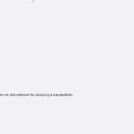
m ve site adresim bu tarayıcıya kaydedilsin.