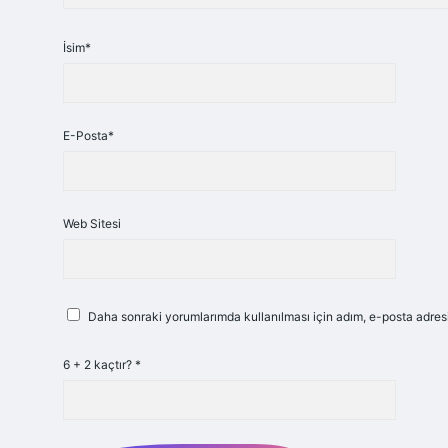
İsim*
E-Posta*
Web Sitesi
Daha sonraki yorumlarımda kullanılması için adım, e-posta adresi
6 + 2 kaçtır?
*