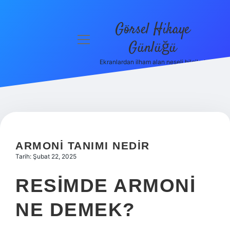
Görsel Hikaye
menüyü
Günlüğü
aç
Ekranlardan ilham alan neşeli bilgiler!
Anasayfa
Gizlilik
Politikası
Yasal Uyarı
ARMONI TANIMI NEDIR
Hakkımızda
Tarih: Şubat 22, 2025
RESIMDE ARMONI
NE DEMEK?