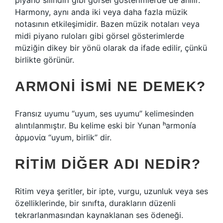
piyano silindiri gibi görsel gösterimlerde de anılır.
Harmony, aynı anda iki veya daha fazla müzik
notasının etkileşimidir. Bazen müzik notaları veya
midi piyano ruloları gibi görsel gösterimlerde
müziğin dikey bir yönü olarak da ifade edilir, çünkü
birlikte görünür.
ARMONI ISMI NE DEMEK?
Fransız uyumu “uyum, ses uyumu” kelimesinden
alıntılanmıştır. Bu kelime eski bir Yunan ʰarmonía
ἁρμονία “uyum, birlik” dir.
RITIM DIĞER ADI NEDIR?
Ritim veya şeritler, bir ipte, vurgu, uzunluk veya ses
özelliklerinde, bir sınıfta, durakların düzenli
tekrarlanmasından kaynaklanan ses ödeneği.