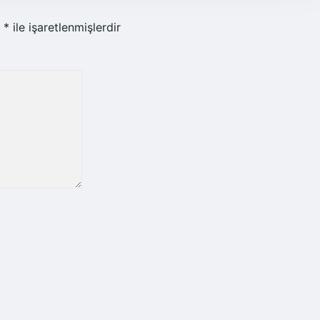
r
*
ile işaretlenmişlerdir