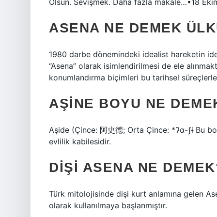
Olsun. Sevişmek. Daha fazla makale…•18 Ek
ASENA NE DEMEK ÜL
1980 darbe dönemindeki idealist hareketin ideol
“Asena” olarak isimlendirilmesi de ele alınmakt
konumlandırma biçimleri bu tarihsel süreçlerle
AŞINE BOYU NE DEME
Aşide (Çince: 阿史德; Orta Çince: *ʔɑ-ʃɨ Bu b
evlilik kabilesidir.
DIŞI ASENA NE DEMEK
Türk mitolojisinde dişi kurt anlamına gelen As
olarak kullanılmaya başlanmıştır.