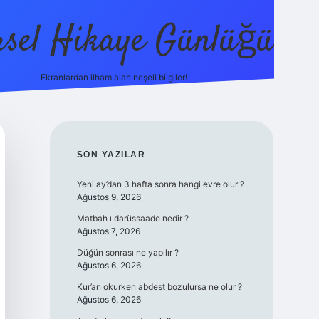
sel Hikaye Günlüğü
Ekranlardan ilham alan neşeli bilgiler!
vdcasino giri
SIDEBAR
SON YAZILAR
Yeni ay’dan 3 hafta sonra hangi evre olur ?
Ağustos 9, 2026
Matbah ı darüssaade nedir ?
Ağustos 7, 2026
Düğün sonrası ne yapılır ?
Ağustos 6, 2026
Kur’an okurken abdest bozulursa ne olur ?
Ağustos 6, 2026