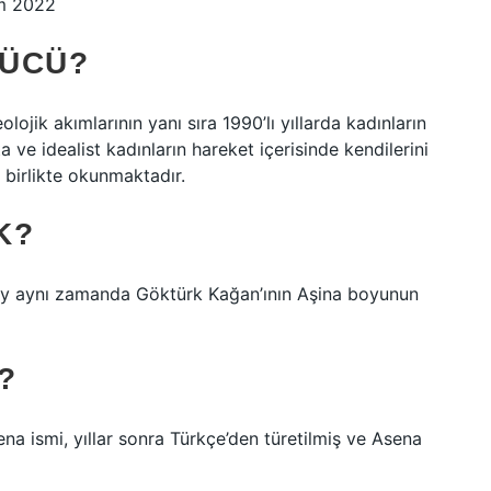
im 2022
KÜCÜ?
ojik akımlarının yanı sıra 1990’lı yıllarda kadınların
a ve idealist kadınların hareket içerisinde kendilerini
 birlikte okunmaktadır.
K?
oy aynı zamanda Göktürk Kağan’ının Aşina boyunun
?
ena ismi, yıllar sonra Türkçe’den türetilmiş ve Asena