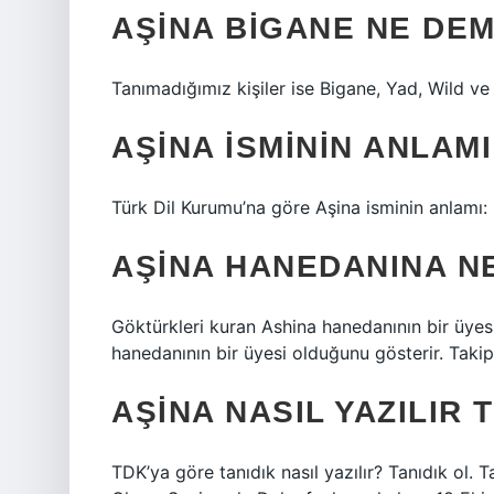
AŞINA BIGANE NE DE
Tanımadığımız kişiler ise Bigane, Yad, Wild v
AŞINA ISMININ ANLAMI
Türk Dil Kurumu’na göre Aşina isminin anlamı: 1.
AŞINA HANEDANINA N
Göktürkleri kuran Ashina hanedanının bir üyes
hanedanının bir üyesi olduğunu gösterir. Takipç
AŞINA NASIL YAZILIR 
TDK’ya göre tanıdık nasıl yazılır? Tanıdık ol. Ta