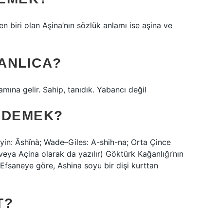
n biri olan Aşina’nın sözlük anlamı ise aşina ve
ANLICA?
anlamına gelir. Sahip, tanıdık. Yabancı değil
 DEMEK?
in: Āshǐnà; Wade–Giles: A-shih-na; Orta Çince
veya Açina olarak da yazılır) Göktürk Kağanlığı’nın
 Efsaneye göre, Ashina soyu bir dişi kurttan
T?