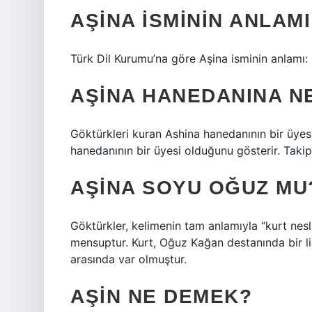
AŞINA ISMININ ANLAMI
Türk Dil Kurumu’na göre Aşina isminin anlamı: 1.
AŞINA HANEDANINA N
Göktürkleri kuran Ashina hanedanının bir üyes
hanedanının bir üyesi olduğunu gösterir. Takipç
AŞINA SOYU OĞUZ MU
Göktürkler, kelimenin tam anlamıyla “kurt nesli
mensuptur. Kurt, Oğuz Kağan destanında bir lide
arasında var olmuştur.
AŞIN NE DEMEK?