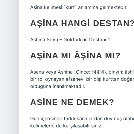
Aşina kelimesi “kurt” anlamına gelmektedir.
AŞINA HANGI DESTAN
Ashina Soyu – Göktürk’ün Destanı 1.
AŞINA MI ÂŞINA MI?
Asena veya Ashina (Çince: 阿史那, pinyin: āshǐn
bir rol oynayan efsanevi bir dişi kurttan doğa
olduğuna inanılmaktadır.
ASINE NE DEMEK?
Gün içerisinde farklı kanallardan duymuş olabi
kelimelerle de karşılaşabilirsiniz.