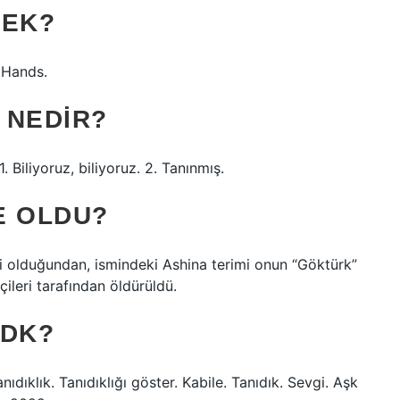
MEK?
e Hands.
 NEDIR?
 Biliyoruz, biliyoruz. 2. Tanınmış.
E OLDU?
i olduğundan, ismindeki Ashina terimi onun “Göktürk”
ileri tarafından öldürüldü.
TDK?
nıdıklık. Tanıdıklığı göster. Kabile. Tanıdık. Sevgi. Aşk