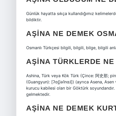
Günlük hayatta sıkça kullandığımız kelimelerde
bildiktir.
AŞINA NE DEMEK OSM
Osmanlı Türkçesi bilgili, bilgili, bilge, bilgili 
AŞINA TÜRKLERDE NE
Ashina, Türk veya Kök Türk (Çince: 阿史那; piny
(Guangyun): [ʔɑʃi̯ə˥nɑ˩]) (ayrıca Asena, Asen 
kurucu kabilesi olan bir Göktürk soyundandır.
gelmektedir.
AŞINA NE DEMEK KUR