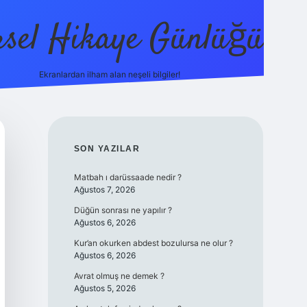
sel Hikaye Günlüğü
Ekranlardan ilham alan neşeli bilgiler!
vdcasino giriş
SIDEBAR
SON YAZILAR
Matbah ı darüssaade nedir ?
Ağustos 7, 2026
Düğün sonrası ne yapılır ?
Ağustos 6, 2026
Kur’an okurken abdest bozulursa ne olur ?
Ağustos 6, 2026
Avrat olmuş ne demek ?
Ağustos 5, 2026