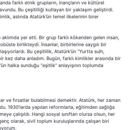
nda farklı etnik grupların, inançların ve kültürel
avundu. Bu çeşitliliği kutlayan bir yaklaşım geliştirdi.
lik, aslında Atatürk’ün temel ilkelerinin birer
 aklımda yer etti. Bir grup farklı kökenden gelen insan,
obüste birlikteydi. İnsanlar, birbirlerine saygılı bir
şıyorlardı. Bu çeşitlilik, Atatürk’ün “Yurtta sulh,
r kez daha anladım. Bugün, farklı kimlikler arasında bir
’ün halka sunduğu “eşitlik” anlayışının toplumda
lar ve fırsatlar bulabilmesi demektir. Atatürk, her zaman
du. 1930’larda yapılan reformlarla, eğitimden sağlığa
meye çalışıldı. Hangi sosyal sınıftan olursa olsun, her
genç olarak, sivil toplum kuruluşlarında çalışan biri
rıyorum.