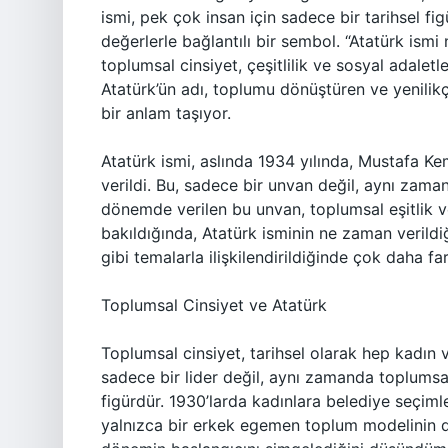
ismi, pek çok insan için sadece bir tarihsel fi
değerlerle bağlantılı bir sembol. “Atatürk is
toplumsal cinsiyet, çeşitlilik ve sosyal adalet
Atatürk’ün adı, toplumu dönüştüren ve yenilik
bir anlam taşıyor.
Atatürk ismi, aslında 1934 yılında, Mustafa Kem
verildi. Bu, sadece bir unvan değil, aynı zaman
dönemde verilen bu unvan, toplumsal eşitlik
bakıldığında, Atatürk isminin ne zaman verildiği
gibi temalarla ilişkilendirildiğinde çok daha fa
Toplumsal Cinsiyet ve Atatürk
Toplumsal cinsiyet, tarihsel olarak hep kadın 
sadece bir lider değil, aynı zamanda toplumsal
figürdür. 1930’larda kadınlara belediye seçimle
yalnızca bir erkek egemen toplum modelinin değ