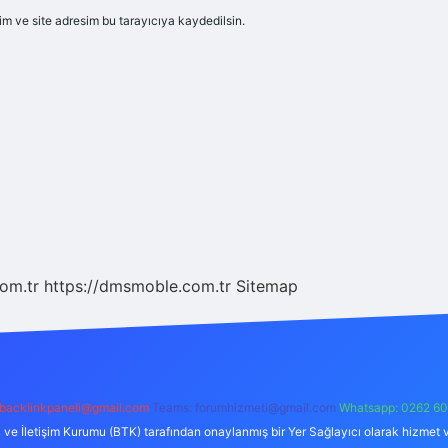
m ve site adresim bu tarayıcıya kaydedilsin.
com.tr
https://dmsmoble.com.tr
Sitemap
backlinkpaneli@gmail.com
Teams:
forumhizmeti@gmail.com
Whatsapp: 0262 60
i ve İletişim Kurumu (BTK) tarafından onaylanmış bir Yer Sağlayıcı olarak hizmet v