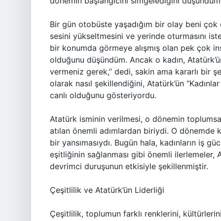
dönemin başlangıcını simgelediğini düşündüm
Bir gün otobüste yaşadığım bir olay beni çok e
sesini yükseltmesini ve yerinde oturmasını iste
bir konumda görmeye alışmış olan pek çok insan
olduğunu düşündüm. Ancak o kadın, Atatürk’ün 
vermeniz gerek,” dedi, sakin ama kararlı bir şe
olarak nasıl şekillendiğini, Atatürk’ün “Kadın
canlı olduğunu gösteriyordu.
Atatürk isminin verilmesi, o dönemin toplums
atılan önemli adımlardan biriydi. O dönemde kad
bir yansımasıydı. Bugün hala, kadınların iş güc
eşitliğinin sağlanması gibi önemli ilerlemeler,
devrimci duruşunun etkisiyle şekillenmiştir.
Çeşitlilik ve Atatürk’ün Liderliği
Çeşitlilik, toplumun farklı renklerini, kültürle