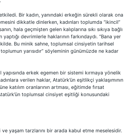
.
tkiledi. Bir kadın, yanındaki erkeğin sürekli olarak ona
mesini dikkatle dinlerken, kadınları toplumda “ikincil”
ın, hala geçmişten gelen kalıplarına sıkı sıkıya bağlı
yaptığı devrimlerle haklarının farkındaydı. “Bana yer
kilde. Bu minik sahne, toplumsal cinsiyetin tarihsel
lar toplumun yarısıdır” söyleminin günümüzde ne kadar
al yapısında erkek egemen bir sistemi kırmaya yönelik
ınlara verilen haklar, Atatürk’ün eşitlikçi yaklaşımının
üne katılım oranlarının artması, eğitimde fırsat
 Atatürk’ün toplumsal cinsiyet eşitliği konusundaki
rini ve yaşam tarzlarını bir arada kabul etme meselesidir.