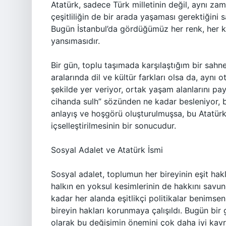
Atatürk, sadece Türk milletinin değil, aynı zama
çeşitliliğin de bir arada yaşaması gerektiğini s
Bugün İstanbul’da gördüğümüz her renk, her kim
yansımasıdır.
Bir gün, toplu taşımada karşılaştığım bir sahne
aralarında dil ve kültür farkları olsa da, aynı ot
şekilde yer veriyor, ortak yaşam alanlarını payla
cihanda sulh” sözünden ne kadar besleniyor, bi
anlayış ve hoşgörü oluşturulmuşsa, bu Atatürk
içselleştirilmesinin bir sonucudur.
Sosyal Adalet ve Atatürk İsmi
Sosyal adalet, toplumun her bireyinin eşit hak
halkın en yoksul kesimlerinin de hakkını savun
kadar her alanda eşitlikçi politikalar benimsen
bireyin hakları korunmaya çalışıldı. Bugün bir 
olarak bu değişimin önemini çok daha iyi kav