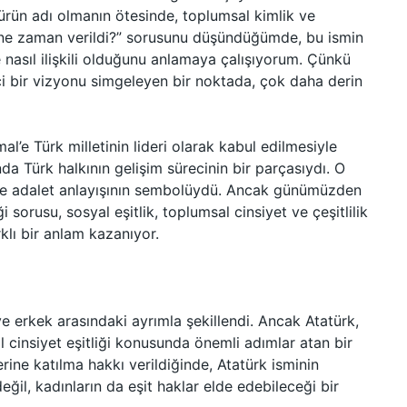
gürün adı olmanın ötesinde, toplumsal kimlik ve
mi ne zaman verildi?” sorusunu düşündüğümde, bu ismin
le nasıl ilişkili olduğunu anlamaya çalışıyorum. Çünkü
çi bir vizyonu simgeleyen bir noktada, çok daha derin
al’e Türk milletinin lideri olarak kabul edilmesiyle
da Türk halkının gelişim sürecinin bir parçasıydı. O
 ve adalet anlayışının sembolüydü. Ancak günümüzden
 sorusu, sosyal eşitlik, toplumsal cinsiyet ve çeşitlilik
rklı bir anlam kazanıyor.
ve erkek arasındaki ayrımla şekillendi. Ancak Atatürk,
 cinsiyet eşitliği konusunda önemli adımlar atan bir
rine katılma hakkı verildiğinde, Atatürk isminin
il, kadınların da eşit haklar elde edebileceği bir