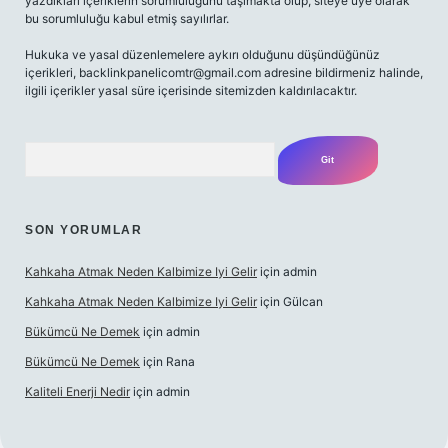
yazdıkları içeriklerin sorumluluğunu taşımakta olup, siteye üye olarak
bu sorumluluğu kabul etmiş sayılırlar.
Hukuka ve yasal düzenlemelere aykırı olduğunu düşündüğünüz
içerikleri,
backlinkpanelicomtr@gmail.com
adresine bildirmeniz halinde,
ilgili içerikler yasal süre içerisinde sitemizden kaldırılacaktır.
Arama
SON YORUMLAR
Kahkaha Atmak Neden Kalbimize Iyi Gelir
için
admin
Kahkaha Atmak Neden Kalbimize Iyi Gelir
için
Gülcan
Bükümcü Ne Demek
için
admin
Bükümcü Ne Demek
için
Rana
Kaliteli Enerji Nedir
için
admin