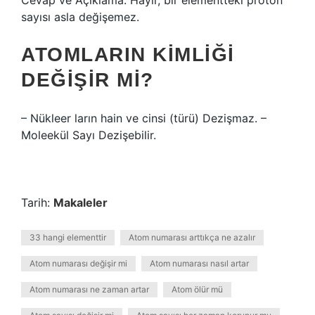
Cevap ve Açıklama: Hayır, bir elementteki proton
sayısı asla değişemez.
ATOMLARIN KIMLIĞI
DEĞIŞIR MI?
– Nükleer ların hain ve cinsi (türü) Dezişmaz. –
Moleekül Sayı Dezişebilir.
Tarih:
Makaleler
33 hangi elementtir
Atom numarası arttıkça ne azalır
Atom numarası değişir mi
Atom numarası nasıl artar
Atom numarası ne zaman artar
Atom ölür mü