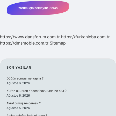
https://www.dansforum.com.tr
https://furkanleba.com.tr
https://dmsmoble.com.tr
Sitemap
SIDEBAR
SON YAZILAR
Düğün sonrası ne yapılır ?
Ağustos 6, 2026
Kur’an okurken abdest bozulursa ne olur ?
Ağustos 6, 2026
Avrat olmuş ne demek ?
Ağustos 5, 2026
Açılan telefon iade olur mu ?