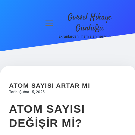
Görsel Hikaye
menüyü
Günlüğü
aç
Ekranlardan ilham alan neşeli bilgiler!
Anasayfa
Gizlilik
Politikası
Yasal Uyarı
ATOM SAYISI ARTAR MI
Hakkımızda
Tarih: Şubat 15, 2025
ATOM SAYISI
DEĞIŞIR MI?