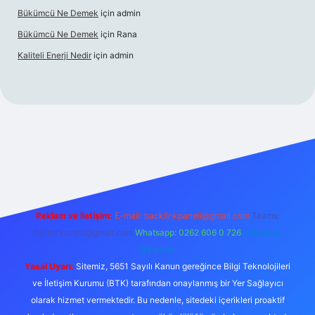
Bükümcü Ne Demek
için
admin
Bükümcü Ne Demek
için
Rana
Kaliteli Enerji Nedir
için
admin
casino giriş
Reklam ve İletişim:
E-mail:
backlinkpaneli@gmail.com
Teams:
forumhizmeti@gmail.com
Whatsapp: 0262 606 0 726
Telegram:
@karabul
Yasal Uyarı:
Sitemiz, 5651 Sayılı Kanun gereğince Bilgi Teknolojileri
ve İletişim Kurumu (BTK) tarafından onaylanmış bir Yer Sağlayıcı
olarak hizmet vermektedir. Bu nedenle, sitedeki içerikleri proaktif