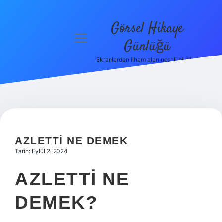
Görsel Hikaye
menüyü
Günlüğü
aç
Ekranlardan ilham alan neşeli bilgiler!
Anasayfa
Gizlilik
Politikası
Yasal Uyarı
AZLETTI NE DEMEK
Hakkımızda
Tarih: Eylül 2, 2024
AZLETTI NE
DEMEK?